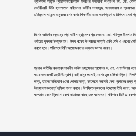
প্যাথলজি অ্যান্ড প্যারাসাইটোলোজি বিভাগের সহযোগী অধ্যাপক ডা. মো. গোলা
ভেটেরিনারি টিচিং হাসপাতাল পরিচালনা কমিটির সদস্যবৃন্দ, জনসংযোগ ও প্রকাশনা শা
এনিম্যাল সায়েন্স অনুষদের শেষ বর্ষের শিক্ষার্থীরা এতে অংশগ্রহণ ও চিকিৎসা সেবা 
বিশেষ অতিথির বক্তব্যে প্রো ভাইস-চ্যান্সেলর প্রফেসর ড. মো. শফিকুল ইসলাম সিকদার 
পর্যায়ের কৃষকরা উপকৃত হন। উভয় পক্ষের উপকারের জন্যই বেশি বেশি এ ধরণের মেড
করতে হবে। পরিশেষে তিনি আয়োজকদের ধন্যবাদ জ্ঞাপন করেন।
প্রধান অতিথির বক্তব্যে মাননীয় ভাইস চ্যান্সেলর প্রফেসর ড. মো. এনামউল্যা ব
আয়োজন একটি মহতী উদ্যোগ। এই মানুষ গুলোই দেশের মূল চালিকাশক্তি। শিক্ষার্থ
জন্য, তাদের অভিযোগ গুলো শোনার জন্য, তাদেরকে সরাসরি সেবা প্রদানের জন্য গ্
উদ্যোগ গুরুত্বপূর্ণ ভূমিকা পালন করবে। উপস্থিত কৃষকদের উদ্দেশ্যে তিনি বলেন,
আপনারা কোন দ্বিধা না রেখে আমাদের কাছে চলে আসবেন। পরিশেষে তিনি এ ধরণের উদ