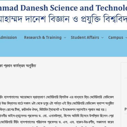
Admission
Research & Training
Student Affairs
Campus
া প্রদান কার্যক্রম অনুষ্ঠিত
রি টিচিং হাসপাতালের আয়োজনে ভ্রাম্যমাণ ভেটেরিনারি ক্লিনিক এর মাধ্যমে ফ্রি ভেটেরিনারি মেডিকেল
্চ বিদ্যালয় মাঠে সকাল ৯টা থেকে দুপুর ২টা পর্যন্ত এই ফ্রি ভেটেরিনারি মেডিকেল ক্যাম্প অনুষ্ঠিত
P
হ, বিভিন্ন রোগের টিকা, রুচিবর্ধক ঔষধ, ভিটামিন ট্যাবলেট ও ইনজেকশন স্যালাইন প্রদান করা হয়।
 মাননীয় ভাইস-চ্যান্সেলর প্রফেসর ড. মো. এনামউল্যা, বিশেষ অতিথি হিসেবে উপস্থিত ছিলেন প্রো
েটেরিনারি টিচিং হাসপাতালের পরিচালক প্রফেসর ড. এস. এম. হারুন-উর-রশীদ, সঞ্চালনা করেন