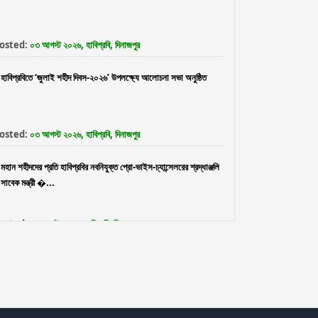
osted:
০৩ আগস্ট ২০২৬, হাবিপ্রবি, দিনাজপুর
হাবিপ্রবিতে ‘জুলাই শহীদ দিবস-২০২৬’ উপলক্ষ্যে আলোচনা সভা অনুষ্ঠিত
osted:
০৩ আগস্ট ২০২৬, হাবিপ্রবি, দিনাজপুর
মহান শহীদদের প্রতি হাবিপ্রবির নবনিযুক্ত প্রো-ভাইস-চ্যান্সেলরের শ্রদ্ধাঞ্জলি
সাবেক মন্ত্রী �...
osted:
৩০ জুলাই ২০২৬, হাবিপ্রবি, দিনাজপুর
ফুলেল শুভেচ্ছায় নবনিযুক্ত প্রো-ভাইস-চ্যান্সেলর প্রফেসর ড. মো. নওশের
ওয়ানকে বরণ করলেন হাবিপ্রব...
osted:
২৯ জুলাই, হাবিপ্রবি, দিনাজপুর