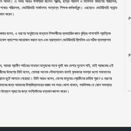
ম আযম। এ সময় আরও উপস্থিত ছিলেন প্রক্টর, ছাত্র পরামর্শ ও নির্দেশনা বিভাগের পরিচালক,
খার পরিচালক, ভেটেরিনারি সার্জনসহ অন্যান্য শিক্ষক-কর্মকর্তাবৃন্দ। এছাড়াও ভেটেরিনারি অ্যান্ড
প্রদান করেন।
P
বলেন, এ ধরণের অনুষ্ঠানের মাধ্যমে শিক্ষার্থীদের ব্যবহারিক জ্ঞান বৃদ্ধির পাশাপাশি প্রান্তিক
িকেল ক্যাম্পের আয়োজন করতে হবে এবং ভ্রাম্যমাণ ভেটেরিনারি ক্লিনিক এর সঠিক ব্যবস্থাপনা
P
লেন, আমরা গ্রামীণ পর্যায়ের সাধারণ মানুষদের সাথে খুবই কম মেশার সুযোগ পাই, তাই আজকের এই
ীদের উদ্দেশ্যে তিনি বলেন, তোমরা অনেক সৌভাগ্যবান বলেই কৃষকদের সমস্যা গুলো সমাধানের
রামে ছুটে আসতে পেরেছো। তিনি আরও বলেন, দেশের মানুষের প্রোটিনের চাহিদা পূরণে এ ধরণের
 আপনাদের জন্য আমাদের বিশ্ববিদ্যালয়ের দরজা সব সময় খোলা থাকবে, গবাদিপশুর যে কোন সমস্যায়
্যোগ গ্রহণের জন্য সংশ্লিষ্টদের ধন্যবাদ জ্ঞাপন করেন।
P
P