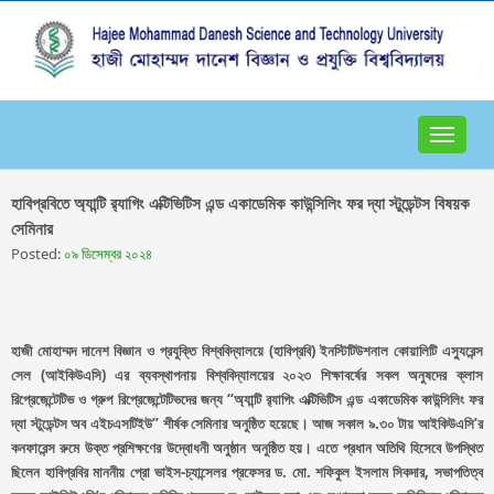
Toggle
navigat
হাবিপ্রবিতে অ্যান্টি র‌্যাগিং এক্টিভিটিস এন্ড একাডেমিক কাউন্সিলিং ফর দ্যা স্টুডেন্টস বিষয়ক
সেমিনার
Posted:
০৯ ডিসেম্বর ২০২৪
হাজী মোহাম্মদ দানেশ বিজ্ঞান ও প্রযুক্তি বিশ্ববিদ্যালয়ে (হাবিপ্রবি) ইনস্টিটিউশনাল কোয়ালিটি এস্যুরেন্স
সেল (আইকিউএসি) এর ব্যবস্থাপনায় বিশ্ববিদ্যালয়ের ২০২৩ শিক্ষাবর্ষের সকল অনুষদের ক্লাস
রিপ্রেজেন্টেটিভ ও গ্রুপ রিপ্রেজেন্টেটিভদের জন্য “অ্যান্টি র‌্যাগিং এক্টিভিটিস এন্ড একাডেমিক কাউন্সিলিং ফর
দ্যা স্টুডেন্টস অব এইচএসটিইউ” শীর্ষক সেমিনার অনুষ্ঠিত হয়েছে। আজ সকাল ৯.৩০ টায় আইকিউএসি’র
কনফারেন্স রুমে উক্ত প্রশিক্ষণের উদ্বোধনী অনুষ্ঠান অনুষ্ঠিত হয়। এতে প্রধান অতিথি হিসেবে উপস্থিত
ছিলেন হাবিপ্রবির মাননীয় প্রো ভাইস-চ্যান্সেলর প্রফেসর ড. মো. শফিকুল ইসলাম সিকদার, সভাপতিত্ব