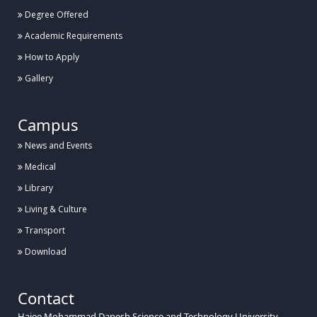
Degree Offered
Posted:
১৬ জুলাই, হাবিপ্রবি, দিনাজপুর
Academic Requirements
হাবিপ্রবি'র শহীদ রাষ্ট্রপতি জিয়াউর রহমানের হলের সংস্কার কাজের
How to Apply
উদ্বোধন
Gallery
Posted:
১২ জুলাই, হাবিপ্রবি, দিনাজপুর
Campus
আন্তঃবিশ্ববিদ্যালয় তায়কোয়ানডো ও কারাতে প্রতিযোগিতা ২০২৬ এ
News and Events
হাবিপ্রবি’র সাফল্য
Medical
Library
Posted:
৮ জুলাই, হাবিপ্রবি, দিনাজপুর
Living & Culture
Transport
হাবিপ্রবিতে প্রথমবারের মতো আন্তর্জাতিক কংগ্রেস ICBISET-2026
অনুষ্ঠিত
Download
Posted:
২৯ জুন, হাবিপ্রবি, দিনাজপুর
Contact
Hajee Mohammad Danesh Science and Technology University