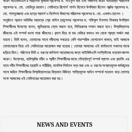
করেন আইকিউএসি’র পরিচালক কৃষিবিদ প্রফেসর ড. সাইফুল হুদা এবং সঞ্চালনা করেন অতিরিক্ত পরিচালক
প্রফেসর ড. মো. মোমিনুর রহমান। সেমিনারে রিসোর্স পার্সন হিসেবে উপস্থিত ছিলেন প্রক্টর প্রফেসর ড.
মো. শামসুজ্জোহা এবং ছাত্র পরামর্শ ও নির্দেশনা বিভাগের পরিচালক প্রফেসর ড. মো. এমদাদ হোসেন ।
অনুষ্ঠানে প্রধান অতিথির বক্তব্যে প্রো ভাইস চ্যান্সেলর প্রফেসর ড. শফিকুল ইসলাম সিকদার উপস্থিত
শিক্ষার্থীদের উদ্দেশ্যে বলেন, জুনিয়রদের স্নেহ করতে হবে, সিনিয়রদের সম্মান করতে হবে। বিশ্ববিদ্যালয়
জীবনের এই সম্পর্ক গুলো সারা জীবনের। র‌্যাগ দিয়ে বা ভয় দেখিয়ে কখনও মন থেকে শ্রদ্ধা অর্জন করা
যায়না। তিনি বলেন, তোমাদের সাথে নবীনদের সবচেয়ে বেশি পারস্পরিক যোগাযোগ থাকবে, তাই আজকে
তোমাদেরকে নিয়ে এই সেমিনারের আয়োজন করা হয়েছে। তোমরা আমাদের এই বার্তাগুলো সকলের মাঝে
ছড়িয়ে দিবে। পরিশেষে তিনি এ ধরণের কর্মশালা আয়োজনের জন্য আইকিউএসি সংশ্লিষ্টদের ধন্যবাদ জ্ঞাপন
করেন। উল্লেখ্য, হাবিপ্রবির নবীন ও প্রবীণ শিক্ষার্থীদের মাঝে সৌহার্দ্যপূর্ণ সম্পর্ক স্থাপন এবং র‌্যাগিং এর
নামে নবীন শিক্ষার্থীদের হয়রানি ও শারীরিক, মানসিক নির্যাতন বন্ধ করা এবং এ ধরণের অপরাধমূলক কর্মকান্ডের
সাথে জড়িত শিক্ষার্থীদের বিশ্ববিদ্যালয়ের বিদ্যমান বিভিন্ন শাস্তিমূলক আইন সম্পর্কে সচেতন করে তোলার
লক্ষে আজকের এই সেমিনারের আয়োজন করা হয়।
NEWS AND EVENTS