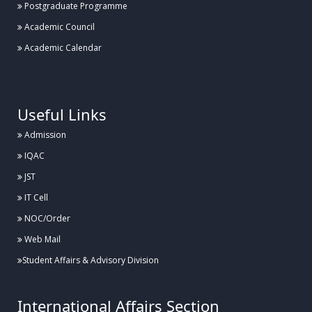
Postgraduate Programme
হাবিপ্রবিতে ব্যাডমিন্টন কার্নিভাল ১.০ এর উদ্বোধন
Academic Council
Academic Calendar
Posted:
২৬ জুলাই, হাবিপ্রবি, দিনাজপুর
.
হাবিপ্রবিতে ঔষধ পরিচিতি বিষয়ক সেমিনার অনুষ্ঠিত
Useful Links
Admission
Posted:
IQAC
২৬ জুলাই, হাবিপ্রবি, দিনাজপুর
JST
হাবিপ্রবিতে বার্ষিক গবেষণা পর্যালোচনা কর্মশালার উদ্বোধন
IT Cell
NOC/Order
Web Mail
Posted:
২৬ জুলাই, হাবিপ্রবি, দিনাজপুর
Student Affairs & Advisory Division
হাবিপ্রবিতে যথাযোগ্য মর্যাদায় “জুলাই শহীদ দিবস-২০২৬” পালিত
International Affairs Section