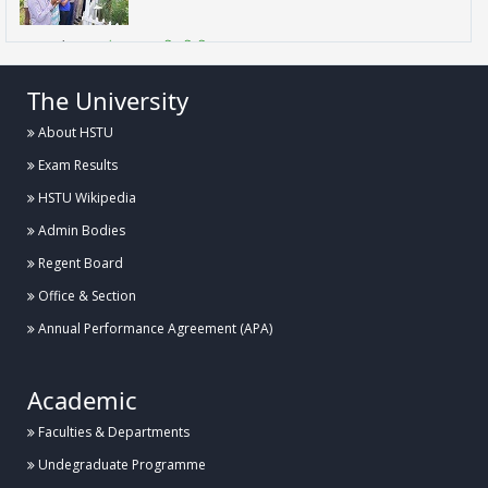
Posted:
৩০ জুলাই ২০২৬, হাবিপ্রবি, দিনাজপুর
The University
ফুলেল শুভেচ্ছায় নবনিযুক্ত প্রো-ভাইস-চ্যান্সেলর প্রফেসর ড. মো.
নওশের ওয়ানকে বরণ করলেন হাবিপ্রব...
About HSTU
Exam Results
Posted:
২৯ জুলাই, হাবিপ্রবি, দিনাজপুর
HSTU Wikipedia
Admin Bodies
হাবিপ্রবিতে বিজয় ২৪ হল ফুটবল টুর্নামেন্টের উদ্বোধন
Regent Board
Office & Section
Posted:
২৭ জুলাই, হাবিপ্রবি, দিনাজপুর
Annual Performance Agreement (APA)
হাবিপ্রবির বিদেশী শিক্ষার্থীদের সাথে ভাইস-চ্যান্সেলর মহোদয়ের মতবিনিময়
Academic
সভা অনুষ্ঠিত
Faculties & Departments
Posted:
২৭ জুলাই, হাবিপ্রবি, দিনাজপুর
Undegraduate Programme