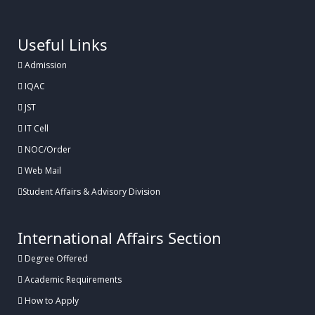
Useful Links
Admission
IQAC
JST
IT Cell
NOC/Order
Web Mail
Student Affairs & Advisory Division
International Affairs Section
Degree Offered
Academic Requirements
How to Apply