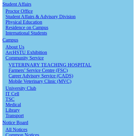
Student Affairs
Proctor Office
Student Affairs & Advisory Division
Physical Education
Residence on Campus
International Students
Campus
About Us
ArcHSTU Exhibition
Community Service
VETERINARY TEACHING HOSPITAL
Farmers’ Service Centre (FSC)
Career Advisory Service (CADS)
Mobile Veterinary Clinic (MVC)
University Club
IT Cell
TSC
Medical
Library
Transport
Notice Board
All Notices
Common Notices