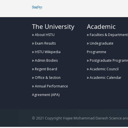
বিজ্ঞপ্তি
The University
Academic
About HSTU
Faculties & Department
Exam Results
Undegraduate
HSTU Wikipedia
Programme
Admin Bodies
Postgraduate Program
Regent Board
Academic Council
Office & Section
Academic Calendar
Annual Performance
.
Agreement (APA)
© 2021 Copyright Hajee Mohammad Danesh Science and