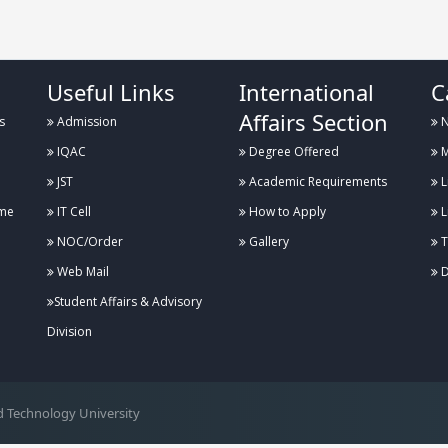
Useful Links
International
C
Affairs Section
s
Admission
N
IQAC
Degree Offered
M
JST
Academic Requirements
L
me
IT Cell
How to Apply
L
NOC/Order
Gallery
T
Web Mail
D
Student Affairs & Advisory
Division
 Technology University