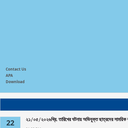
Contact Us
APA
Download
২১/০৫/২০২৬খ্রি. তারিখের ঘটনায় অভিযুক্ত ছাত্রদের সাময়িক বহিষ
22