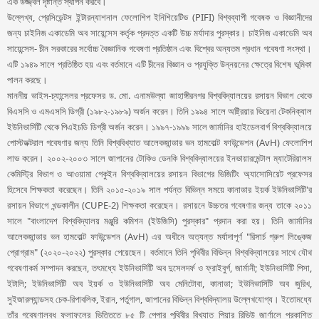
এক উজ্জ্বল দৃষ্টান্ত স্থাপন করবে।
উল্লেখ্য, প্রেসিডেন্টস ইন্টারন্যাশনাল ফেলোশিপ ইনিশিয়েটিভ (PIFI) বিশ্বব্যাপী গবেষক ও বিজ্ঞানীদের
জন্য চাইনিজ একাডেমি অব সায়েন্সেস কর্তৃক প্রদত্ত একটি উচ্চ মর্যাদার পুরস্কার। চাইনিজ একাডেমি অব
সায়েন্সেস- চীন সরকারের সর্বোচ্চ বৈজ্ঞানিক গবেষণা প্রতিষ্ঠান এবং বিশ্বের অন্যতম প্রধান গবেষণা সংস্থা।
এটি ১৯৪৯ সালে প্রতিষ্ঠিত হয় এবং বর্তমানে এটি চীনের বিজ্ঞান ও প্রযুক্তি উন্নয়নের ক্ষেত্রে বিশেষ ভূমিকা
পালন করছে।
মাননীয় ভাইস-চ্যান্সেলর প্রফেসর ড. মো. এনামউল্যা জাহাঙ্গীরনগর বিশ্ববিদ্যালয়ের রসায়ন বিভাগ থেকে
বিএসসি ও এমএসসি ডিগ্রী (১৯৮২-১৯৮৯) অর্জন করেন। তিনি ১৯৯৪ সালে অষ্ট্রিয়ার ভিয়েনা টেকনিক্যাল
ইউনিভার্সিটি থেকে পিএইচডি ডিগ্রী অর্জন করেন। ১৯৯৭-১৯৯৯ সালে জার্মানির হাইডেলবার্গ বিশ্ববিদ্যালয়ে
পোস্টডক্টরাল গবেষণার জন্য তিনি বিশ্ববিখ্যাত আলেকজান্ডার ভন হামবোল্ট ফাউন্ডেশন (AvH) ফেলোশিপ
লাভ করেন। ২০০২-২০০৩ সালে জাপানের টোকিও ডেনকি বিশ্ববিদ্যালয়ের ইনভায়ারমেন্টাল ম্যাটেরিয়ালস
কেমিস্ট্রি বিভাগ ও আওয়ামা গেকুইন বিশ্ববিদ্যালয়ের রসায়ন বিভাগের ভিজিটিং অ্যাসোসিয়েট প্রফেসর
হিসেবে শিক্ষকতা করেছেন। তিনি ২০১৫-২০১৯ সাল পর্যন্ত বিভিন্ন সময়ে কানাডার ইয়র্ক ইউনিভার্সিটি'র
রসায়ন বিভাগে খন্ডকালীন (CUPE-2) শিক্ষকতা করেছেন। রসায়নে উচ্চতর গবেষণার জন্য তাকে ২০১১
সালে "বাংলাদেশ বিশ্ববিদ্যালয় মঞ্জুরি কমিশন (ইউজিসি) পুরস্কার" প্রদান করা হয়। তিনি জার্মানির
আলেকজান্ডার ভন হামবোল্ট ফাউন্ডেশন (AvH) এর অধীনে অত্যন্ত মর্যাদাপূর্ণ "রিসার্চ গ্রুপ লিঙ্কেজ
প্রোগ্রাম" (২০২০-২০২২) পুরস্কার পেয়েছেন। বর্তমানে তিনি পৃথিবীর বিভিন্ন বিশ্ববিদ্যালয়ের সাথে যৌথ
গবেষণাকর্ম সম্পাদন করছেন, তৎমধ্যে ইউনিভার্সিটি অব দুসেলদর্ফ ও ফ্রাইবুর্গ, জার্মানী; ইউনিভার্সিটি পিসা,
ইটালি; ইউনিভার্সিটি অব ইয়র্ক ও ইউনিভার্সিটি অব মেনিটোবা, কানাডা; ইউনিভার্সিটি অব জুরিখ,
সুইজারল্যান্ডসহ চেক-রিপাবলিক, ইরান, পর্তুগাল, জাপানের বিভিন্ন বিশ্ববিদ্যালয় উল্লেখযোগ্য। ইতোমধ্যে
তাঁর গবেষণালব্ধ ফলাফলের ভিত্তিতে ৮৫ টি পেপার পৃথিবীর বিখ্যাত পিয়ার রিভিউ জার্ণালে প্রকাশিত