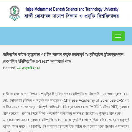
Toggle
navigat
হাবিপ্রবির ভাইস-চ্যান্সেলর এর চীন সরকার কর্তৃক মর্যাদাপূর্ণ “প্রেসিডেন্টস ইন্টারন্যাশনাল
ফেলোশিপ ইনিশিয়েটিভ (PIFI)” অ্যাওয়ার্ড লাভ
Posted:
০৫ জানুয়ারি ২০২৫
হাজী মোহাম্মদ দানেশ বিজ্ঞান ও প্রযুক্তি বিশ্ববিদ্যালয়ের (হাবিপ্রবি) মাননীয় ভাইস-চ্যান্সেলর প্রফেসর ড.
মো. এনামউল্যা চাইনিজ একাডেমি অব সায়েন্সেস (Chinese Academy of Sciences-CAS) এর
অধীনে ২০২৫ সালের জন্য মর্যাদাপূর্ণ প্রেসিডেন্টস ইন্টারন্যাশনাল ফেলোশিপ ইনিশিয়েটিভ (PIFI) পুরস্কার
লাভ করেছেন। রসায়ন বিষয়ে শিক্ষা ও গবেষণায় অসামান্য অবদান রাখায় তিনি এ পুরস্কার লাভ করেন।
এ ধরনের সম্মানজনক পুরস্কার হাবিপ্রবির গবেষণা ও আন্তর্জাতিক সহযোগিতা বৃদ্ধির ক্ষেত্রে গুরুত্বপূর্ণ
ভূমিকা পালন করবে। পাশাপাশি, এই সম্মাননা আন্তর্জাতিক পর্যায়ে বাংলাদেশের গবেষণার মান ও সক্ষমতার