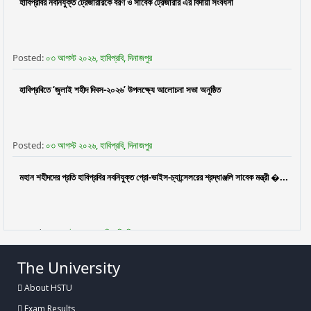
হাবিপ্রবির নবনিযুক্ত ট্রেজারারকে বরণ ও সাবেক ট্রেজারার এর বিদায়ী সংবর্ধনা
Posted:
০৩ আগস্ট ২০২৬, হাবিপ্রবি, দিনাজপুর
হাবিপ্রবিতে ‘জুলাই শহীদ দিবস-২০২৬’ উপলক্ষ্যে আলোচনা সভা অনুষ্ঠিত
Posted:
০৩ আগস্ট ২০২৬, হাবিপ্রবি, দিনাজপুর
মহান শহীদদের প্রতি হাবিপ্রবির নবনিযুক্ত প্রো-ভাইস-চ্যান্সেলরের শ্রদ্ধাঞ্জলি সাবেক মন্ত্রী �...
Posted:
৩০ জুলাই ২০২৬, হাবিপ্রবি, দিনাজপুর
The University
ফুলেল শুভেচ্ছায় নবনিযুক্ত প্রো-ভাইস-চ্যান্সেলর প্রফেসর ড. মো. নওশের ওয়ানকে বরণ করলেন
হাবিপ্রব...
About HSTU
Exam Results