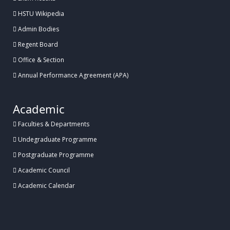
Posted:
২৯ জুলাই, হাবিপ্রবি, দিনাজপুর
HSTU Wikipedia
Admin Bodies
হাবিপ্রবিতে বিজয় ২৪ হল ফুটবল টুর্নামেন্টের উদ্বোধন
Regent Board
Office & Section
Posted:
২৭ জুলাই, হাবিপ্রবি, দিনাজপুর
Annual Performance Agreement (APA)
হাবিপ্রবির বিদেশী শিক্ষার্থীদের সাথে ভাইস-চ্যান্সেলর মহোদয়ের মতবিনিময় সভা অনুষ্ঠিত
Academic
Faculties & Departments
Posted:
২৭ জুলাই, হাবিপ্রবি, দিনাজপুর
Undegraduate Programme
Postgraduate Programme
হাবিপ্রবিতে ব্যাডমিন্টন কার্নিভাল ১.০ এর উদ্বোধন
Academic Council
Academic Calendar
Posted:
২৬ জুলাই, হাবিপ্রবি, দিনাজপুর
.
হাবিপ্রবিতে ঔষধ পরিচিতি বিষয়ক সেমিনার অনুষ্ঠিত