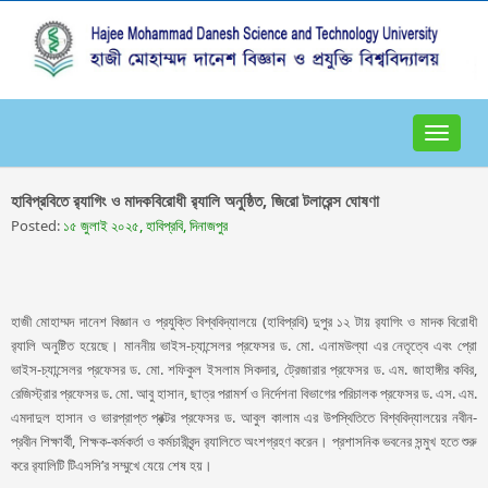
Toggle
navigat
হাবিপ্রবিতে র‌্যাগিং ও মাদকবিরোধী র‌্যালি অনুষ্ঠিত, জিরো টলারেন্স ঘোষণা
Posted:
১৫ জুলাই ২০২৫, হাবিপ্রবি, দিনাজপুর
হাজী মোহাম্মদ দানেশ বিজ্ঞান ও প্রযুক্তি বিশ্ববিদ্যালয়ে (হাবিপ্রবি) দুপুর ১২ টায় র‌্যাগিং ও মাদক বিরোধী
র‌্যালি অনুষ্টিত হয়েছে। মাননীয় ভাইস-চ্যান্সেলর প্রফেসর ড. মো. এনামউল্যা এর নেতৃত্বে এবং প্রো
ভাইস-চ্যান্সেলর প্রফেসর ড. মো. শফিকুল ইসলাম সিকদার, ট্রেজারার প্রফেসর ড. এম. জাহাঙ্গীর কবির,
রেজিস্ট্রার প্রফেসর ড. মো. আবু হাসান, ছাত্র পরামর্শ ও নির্দেশনা বিভাগের পরিচালক প্রফেসর ড. এস. এম.
এমদাদুল হাসান ও ভারপ্রাপ্ত প্রক্টর প্রফেসর ড. আবুল কালাম এর উপস্থিতিতে বিশ্ববিদ্যালয়ের নবীন-
প্রবীন শিক্ষার্থী, শিক্ষক-কর্মকর্তা ও কর্মচারীবৃন্দ র‌্যালিতে অংশগ্রহণ করেন। প্রশাসনিক ভবনের সন্মুখ হতে শুরু
করে র‌্যালিটি টিএসসি’র সম্মুখে যেয়ে শেষ হয়।