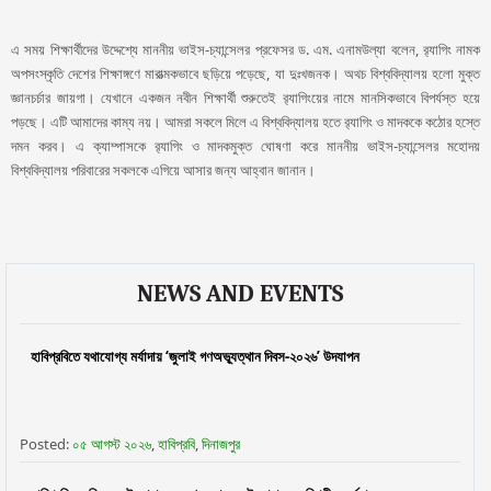
এ সময় শিক্ষার্থীদের উদ্দেশ্যে মাননীয় ভাইস-চ্যান্সেলর প্রফেসর ড. এম. এনামউল্যা বলেন, র‌্যাগিং নামক
অপসংস্কৃতি দেশের শিক্ষাঙ্গণে মারাত্মকভাবে ছড়িয়ে পড়েছে, যা দুঃখজনক। অথচ বিশ্ববিদ্যালয় হলো মুক্ত
জ্ঞানচর্চার জায়গা। যেখানে একজন নবীন শিক্ষার্থী শুরুতেই র‌্যাগিংয়ের নামে মানসিকভাবে বিপর্যস্ত হয়ে
পড়ছে। এটি আমাদের কাম্য নয়। আমরা সকলে মিলে এ বিশ্ববিদ্যালয় হতে র‌্যাগিং ও মাদককে কঠোর হস্তে
দমন করব। এ ক্যাম্পাসকে র‌্যাগিং ও মাদকমুক্ত ঘোষণা করে মাননীয় ভাইস-চ্যান্সেলর মহোদয়
বিশ্ববিদ্যালয় পরিবারের সকলকে এগিয়ে আসার জন্য আহ্বান জানান।
NEWS AND EVENTS
হাবিপ্রবিতে যথাযোগ্য মর্যাদায় ‘জুলাই গণঅভ্যূত্থান দিবস-২০২৬’ উদযাপন
Posted:
০৫ আগস্ট ২০২৬, হাবিপ্রবি, দিনাজপুর