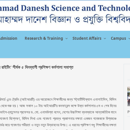
Admission
Research & Training
Student Affairs
Campus
 রাইটিং’ শীর্ষক ৫ দিনব্যাপী প্রশিক্ষণ কর্মশালা সমাপ্ত
ব রিসার্চ এন্ড ট্রেনিং (আইআরটি) এর আয়োজনে শিক্ষার্থীদের জন্য ‘স্ট্যাটিস্টিক্যাল এনালাইসিস, থিসিস
অক্টোবর থেকে শুরু হয়। আজ সকাল ১০ টায় আইআরটি’র কনফারেন্স কক্ষে উক্ত কর্মশালার ৫ম ও শেষ দিনের
P
ভাইস-চ্যান্সেলর প্রফেসর ড. মো. এনামউল্যা বলেন, দেশের উচ্চশিক্ষা ব্যবস্থাকে আন্তর্জাতিক মানে
বেষণা বিশ্লেষণ, থিসিস লিখা এবং গবেষণা প্রবন্ধ প্রকাশনার দক্ষতা একজন গবেষককে বিশ্বমঞ্চে
র্ভর করে গবেষণার গভীরতা ও নতুন নতুন উদ্ভাবনের উপর। এ ধরনের প্রশিক্ষণ শুধু শিক্ষার্থীদের দক্ষতা