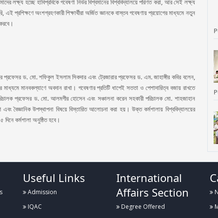
াদের লক্ষ্য হচ্ছে হাবিপ্রবিকে গবেষণা নির্ভর বিশ্বমানের বিশ্ববিদ্যালয়ে পরিণত করা, আর সেই লক্ষ্য
রি, এই প্রশিক্ষণে অংশগ্রহণকারী শিক্ষার্থীরা অর্জিত জ্ঞানকে বাস্তব গবেষণায় প্রয়োগের মাধ্যমে নতুন
ি করবে।
P
সেলর প্রফেসর ড. মো. শফিকুল ইসলাম সিকদার এবং ট্রেজারার প্রফেসর ড. এম. জাহাঙ্গীর কবির বলেন,
ৃষ্টির মাধ্যমে মানবকল্যাণে অবদান রাখা। গবেষণার প্রতিটি ধাপেই সততা ও পেশাদারিত্ব বজায় রাখতে
P
 পরিচালক প্রফেসর ড. মো. আলমগীর হোসেন এবং সঞ্চালনা করেন সহকারী পরিচালক মো. শাহজাহান
রণ এবং বৈজ্ঞানিক উপস্থাপনা বিষয়ে বিস্তারিত আলোচনা করা হয়। উক্ত কর্মশালায় বিশ্ববিদ্যালয়ের
 ৫ দিনে কর্মশালা অনুষ্ঠিত হবে।
P
Useful Links
International
C
Affairs Section
s
Admission
N
IQAC
Degree Offered
M
P