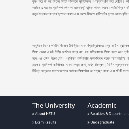
বৃদ্ধি করে না বরং তাদের চিন্তা শক্তিকে যুক্তিনির্ভর ও অনুসন্ধানী করে তোলে। আম
অর্জনে এ ধরনের প্রশিক্ষণ কর্মশালা গুরুত্বপূর্ণ ভূমিকা পালন করবে। আমি বিশ্বাস ক
নতুন উদ্ভাবনের দ্বার উন্মোচন করবে এবং দেশে-বিদেশে হাবিপ্রবির সুনাম আরও বৃদ্ধ
অনুষ্ঠানে বিশেষ অতিথি হিসেবে উপস্থিত থেকে বিশ্ববিদ্যালয়ের প্রো-ভাইস-চ্যান্
শিক্ষা কেবল একটি ডিগ্রি অর্জনের জন্য নয়, বরং সত্যিকারের শিক্ষা হলো জ্ঞান স
হবে, এর কোন বিকল্প নেই। প্রশিক্ষণ কর্মশালায় সভাপতিত্ব করেন আইআরটি’র
মন্ডল। প্রশিক্ষণ কর্মশালায় গবেষণাপত্র রচনা, তথ্য বিশ্লেষণ, থিসিস প্রস্ততক
বিভিন্ন অনুষদের স্নাতকোত্তর পর্যায়ের শিক্ষার্থীরা অংশগ্রহণ করেন এবং পাঁচটি ধাপে
The University
Academic
About HSTU
Faculties & Department
Exam Results
Undegraduate