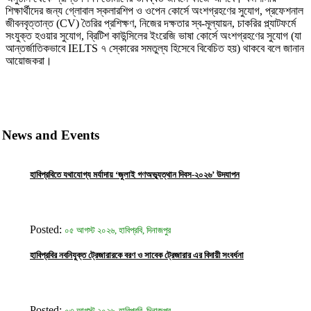
শিক্ষার্থীদের জন্য গ্লোবাল স্কলারশিপ ও ওপেন কোর্সে অংশগ্রহণের সুযোগ, প্রফেশনাল
জীবনবৃত্তান্ত (CV) তৈরির প্রশিক্ষণ, নিজের দক্ষতার স্ব-মূল্যায়ন, চাকরির প্ল্যাটফর্মে
সংযুক্ত হওয়ার সুযোগ, ব্রিটিশ কাউন্সিলের ইংরেজি ভাষা কোর্সে অংশগ্রহণের সুযোগ (যা
আন্তর্জাতিকভাবে IELTS ৭ স্কোরের সমতুল্য হিসেবে বিবেচিত হয়) থাকবে বলে জানান
আয়োজকরা।
News and Events
হাবিপ্রবিতে যথাযোগ্য মর্যাদায় ‘জুলাই গণঅভ্যূত্থান দিবস-২০২৬’ উদযাপন
Posted:
০৫ আগস্ট ২০২৬, হাবিপ্রবি, দিনাজপুর
হাবিপ্রবির নবনিযুক্ত ট্রেজারারকে বরণ ও সাবেক ট্রেজারার এর বিদায়ী সংবর্ধনা
Posted:
০৩ আগস্ট ২০২৬, হাবিপ্রবি, দিনাজপুর