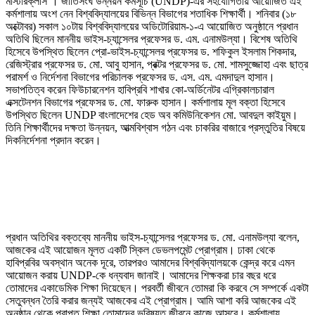
মাস্টারক্লাস’। জাতিসংঘ উন্নয়ন কর্মসূচি (UNDP)-এর সহযোগিতায় আয়োজিত এই
কর্মশালায় অংশ নেন বিশ্ববিদ্যালয়ের বিভিন্ন বিভাগের শতাধিক শিক্ষার্থী। শনিবার (১৮
অক্টোবর) সকাল ১০টায় বিশ্ববিদ্যালয়ের অডিটোরিয়াম-১-এ আয়োজিত অনুষ্ঠানে প্রধান
অতিথি ছিলেন মাননীয় ভাইস-চ্যান্সেলর প্রফেসর ড. এম. এনামউল্যা। বিশেষ অতিথি
হিসেবে উপস্থিত ছিলেন প্রো-ভাইস-চ্যান্সেলর প্রফেসর ড. শফিকুল ইসলাম শিকদার,
রেজিস্ট্রার প্রফেসর ড. মো. আবু হাসান, প্রক্টর প্রফেসর ড. মো. শামসুজ্জোহা এবং ছাত্র
পরামর্শ ও নির্দেশনা বিভাগের পরিচালক প্রফেসর ড. এস. এম. এমদাদুল হাসান।
সভাপতিত্ব করেন ফিউচারনেশন হাবিপ্রবি শাখার কো-অর্ডিনেটর এগ্রিকালচারাল
এক্সটেনশন বিভাগের প্রফেসর ড. মো. ফারুক হাসান। কর্মশালায় মূল বক্তা হিসেবে
উপস্থিত ছিলেন UNDP বাংলাদেশের হেড অব কমিউনিকেশন মো. আবদুল কাইয়ুম।
তিনি শিক্ষার্থীদের দক্ষতা উন্নয়ন, আত্মবিশ্বাস গঠন এবং চাকরির বাজারে প্রস্তুতির বিষয়ে
দিকনির্দেশনা প্রদান করেন।
প্রধান অতিথির বক্তব্যে মাননীয় ভাইস-চ্যান্সেলর প্রফেসর ড. মো. এনামউল্যা বলেন,
আজকের এই আয়োজন মূলত একটি স্কিল ডেভলপমেন্ট প্রোগ্রাম। ঢাকা থেকে
হাবিপ্রবির অবস্থান অনেক দূরে, তারপরও আমাদের বিশ্ববিদ্যালয়কে কেন্দ্র করে এমন
আয়োজন করায় UNDP-কে ধন্যবাদ জানাই। আমাদের শিক্ষকরা চার বছর ধরে
তোমাদের একাডেমিক শিক্ষা দিয়েছেন। পরবর্তী জীবনে তোমরা কি করবে সে সম্পর্কে একটা
সেতুবন্ধন তৈরি করার জন্যই আজকের এই প্রোগ্রাম। আমি আশা করি আজকের এই
অনুষ্ঠান থেকে প্রাপ্ত শিক্ষা তোমাদের ভবিষ্যত জীবনে কাজে আসবে। কর্মশালায়