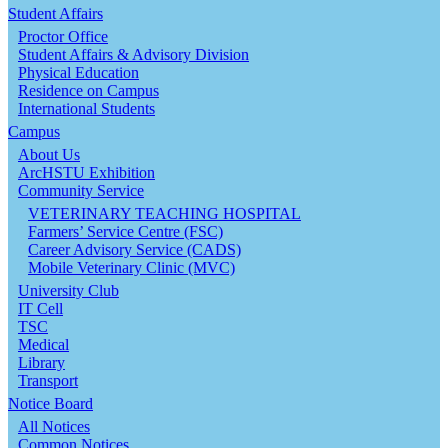
Student Affairs
Proctor Office
Student Affairs & Advisory Division
Physical Education
Residence on Campus
International Students
Campus
About Us
ArcHSTU Exhibition
Community Service
VETERINARY TEACHING HOSPITAL
Farmers’ Service Centre (FSC)
Career Advisory Service (CADS)
Mobile Veterinary Clinic (MVC)
University Club
IT Cell
TSC
Medical
Library
Transport
Notice Board
All Notices
Common Notices