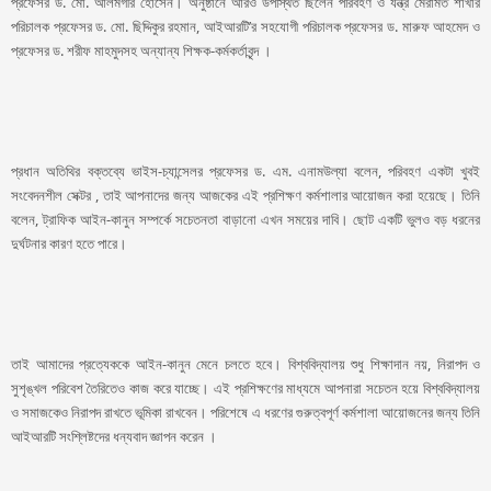
প্রফেসর ড. মো. আলমগীর হোসেন। অনুষ্ঠানে আরও উপস্থিত ছিলেন পরিবহণ ও যন্ত্র মেরামত শাখার
পরিচালক প্রফেসর ড. মো. ছিদ্দিকুর রহমান, আইআরটি’র সহযোগী পরিচালক প্রফেসর ড. মারুফ আহমেদ ও
প্রফেসর ড. শরীফ মাহমুদসহ অন্যান্য শিক্ষক-কর্মকর্তাবৃন্দ ।
প্রধান অতিথির বক্তব্যে ভাইস-চ্যান্সেলর প্রফেসর ড. এম. এনামউল্যা বলেন, পরিবহণ একটা খুবই
সংবেদনশীল সেক্টর , তাই আপনাদের জন্য আজকের এই প্রশিক্ষণ কর্মশালার আয়োজন করা হয়েছে। তিনি
বলেন, ট্রাফিক আইন-কানুন সম্পর্কে সচেতনতা বাড়ানো এখন সময়ের দাবি। ছোট একটি ভুলও বড় ধরনের
দুর্ঘটনার কারণ হতে পারে।
তাই আমাদের প্রত্যেককে আইন-কানুন মেনে চলতে হবে। বিশ্ববিদ্যালয় শুধু শিক্ষাদান নয়, নিরাপদ ও
সুশৃঙ্খল পরিবেশ তৈরিতেও কাজ করে যাচ্ছে। এই প্রশিক্ষণের মাধ্যমে আপনারা সচেতন হয়ে বিশ্ববিদ্যালয়
ও সমাজকেও নিরাপদ রাখতে ভূমিকা রাখবেন। পরিশেষে এ ধরণের গুরুত্বপূর্ণ কর্মশালা আয়োজনের জন্য তিনি
আইআরটি সংশ্লিষ্টদের ধন্যবাদ জ্ঞাপন করেন ।