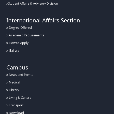
Student Affairs & Advisory Division
হাবিপ্রবিতে যথাযোগ্য মর্যাদায় “জুলাই শহীদ দিবস-২০২৬” পালিত
International Affairs Section
Degree Offered
Posted:
১৬ জুলাই, হাবিপ্রবি, দিনাজপুর
Academic Requirements
হাবিপ্রবি'র শহীদ রাষ্ট্রপতি জিয়াউর রহমানের হলের সংস্কার কাজের উদ্বোধন
How to Apply
Gallery
Posted:
১২ জুলাই, হাবিপ্রবি, দিনাজপুর
Campus
আন্তঃবিশ্ববিদ্যালয় তায়কোয়ানডো ও কারাতে প্রতিযোগিতা ২০২৬ এ হাবিপ্রবি’র সাফল্য
News and Events
Medical
Library
Posted:
৮ জুলাই, হাবিপ্রবি, দিনাজপুর
Living & Culture
হাবিপ্রবিতে প্রথমবারের মতো আন্তর্জাতিক কংগ্রেস ICBISET-2026 অনুষ্ঠিত
Transport
Download