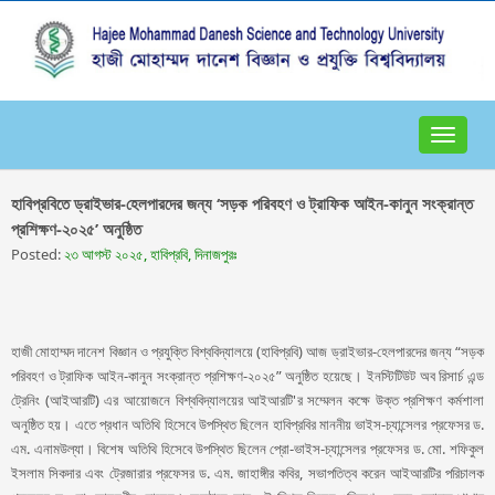
Toggle
navigat
হাবিপ্রবিতে ড্রাইভার-হেলপারদের জন্য ‘সড়ক পরিবহণ ও ট্রাফিক আইন-কানুন সংক্রান্ত
প্রশিক্ষণ-২০২৫’ অনুষ্ঠিত
Posted:
২৩ আগস্ট ২০২৫, হাবিপ্রবি, দিনাজপুরঃ
হাজী মোহাম্মদ দানেশ বিজ্ঞান ও প্রযুক্তি বিশ্ববিদ্যালয়ে (হাবিপ্রবি) আজ ড্রাইভার-হেলপারদের জন্য “সড়ক
পরিবহণ ও ট্রাফিক আইন-কানুন সংক্রান্ত প্রশিক্ষণ-২০২৫” অনুষ্ঠিত হয়েছে। ইনস্টিটিউট অব রিসার্চ এন্ড
ট্রেনিং (আইআরটি) এর আয়োজনে বিশ্ববিদ্যালয়ের আইআরটি'র সম্মেলন কক্ষে উক্ত প্রশিক্ষণ কর্মশালা
অনুষ্ঠিত হয়। এতে প্রধান অতিথি হিসেবে উপস্থিত ছিলেন হাবিপ্রবির মাননীয় ভাইস-চ্যান্সেলর প্রফেসর ড.
এম. এনামউল্যা। বিশেষ অতিথি হিসেবে উপস্থিত ছিলেন প্রো-ভাইস-চ্যান্সেলর প্রফেসর ড. মো. শফিকুল
ইসলাম সিকদার এবং ট্রেজারার প্রফেসর ড. এম. জাহাঙ্গীর কবির, সভাপতিত্ব করেন আইআরটির পরিচালক