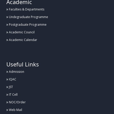
Academic
Faculties & Departments
Posted:
২৭ জুলাই, হাবিপ্রবি, দিনাজপুর
Undegraduate Programme
Postgraduate Programme
হাবিপ্রবিতে ব্যাডমিন্টন কার্নিভাল ১.০ এর উদ্বোধন
Academic Council
Academic Calendar
Posted:
২৬ জুলাই, হাবিপ্রবি, দিনাজপুর
.
হাবিপ্রবিতে ঔষধ পরিচিতি বিষয়ক সেমিনার অনুষ্ঠিত
Useful Links
Admission
Posted:
IQAC
২৬ জুলাই, হাবিপ্রবি, দিনাজপুর
JST
হাবিপ্রবিতে বার্ষিক গবেষণা পর্যালোচনা কর্মশালার উদ্বোধন
IT Cell
NOC/Order
Web Mail
Posted:
২৬ জুলাই, হাবিপ্রবি, দিনাজপুর