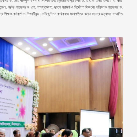
্রফেসর ড. মো. শফিকুল ইসলাম সিকদার এবং ট্রেজারার প্রফেসর ড. এম. জাহাঙ্গীর কবির। এ সময়
, প্রক্টর প্রফেসর ড. মো. শামসুজ্জোহা, ছাত্র পরামর্শ ও নির্দেশনা বিভাগের পরিচালক প্রফেসর ড.
িক্ষক-কর্মকর্তা ও শিক্ষার্থীবৃন্দ। ওরিয়েন্টেশন কার্যক্রমে সভাপতিত্ব করেন স্ব স্ব অনুষদের সম্মানিত
P
P
P