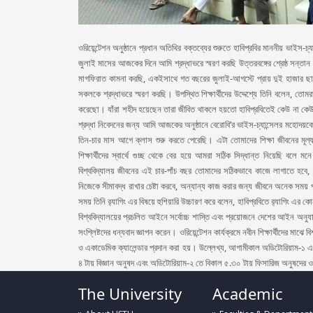
ওরিয়েন্টেশন অনুষ্ঠানে প্রধান অতিথির বক্তব্যের শুরুতে হাবিপ্রবির মাননীয় ভাইস-চ
জুলাই মাসের আজকের দিনে আমি শ্রদ্ধাভরে স্মরণ করছি উত্তরবঙ্গের শ্রেষ্ঠ সন্তা
মাগফিরাত কামনা করছি, একইসাথে গত বছরের জুলাই-আগস্টে প্রায় দুই হাজার ছা
সকলকে শ্রদ্ধাভরে স্মরণ করছি। উপস্থিত শিক্ষার্থীদের উদ্দেশ্যে তিনি বলেন
করেছো। যাঁরা শহীদ হয়েছেন তারা জীবিত থাকলে হয়তো হাবিপ্রবিতেই কেউ না কে
শ্রদ্ধা নিবেদনের জন্য আমি আজকের অনুষ্ঠানে বেরোবি’র ভাইস-চ্যান্সেলর মহোদ
তিন-চার মাস আগে ক্লাস শুরু করতে পেরেছি। এটা তোমাদের শিক্ষা জীবনের মূল
শিক্ষার্থীদের স্বার্থে গুচ্ছ থেকে বের হয়ে আমরা সঠিক সিদ্ধান্ত নিয়েছি বলে
বিশ্ববিদ্যালয় জীবনের এই চার-পাঁচ বছর তোমাদের সঠিকভাবে কাজে লাগাতে হবে, স
নিজেকে সীমাবদ্ধ রাখার চেষ্টা করবে, অন্যান্য কাজ করার জন্য জীবনে অনেক সময়
সময় তিনি র‌্যাগিং এর বিষয়ে হুশিয়ারি উচ্চারণ করে বলেন, হাবিপ্রবিতে র‌্যাগিং এর
বিশ্ববিদ্যালয়ের প্রচলিত আইনে সর্বোচ্চ শাস্তি এবং প্রয়োজনে দেশের আইন অনুযায়
সংশ্লিষ্টদের ধন্যবাদ জ্ঞাপন করেন। ওরিয়েন্টেশন কার্যক্রমে নবীন শিক্ষার্থীদের মাঝে
ও একাডেমিক ক্যালেন্ডার প্রদান করা হয়। উল্লেখ্য, আগামীকাল অডিটোরিয়াম-১ এ স
৪ টায় বিজ্ঞান অনুষদ এবং অডিটোরিয়াম-২ তে বিকাল ৫.৩০ টায় ফিসারিজ অনুষদের ওরিয়
The University
Academic