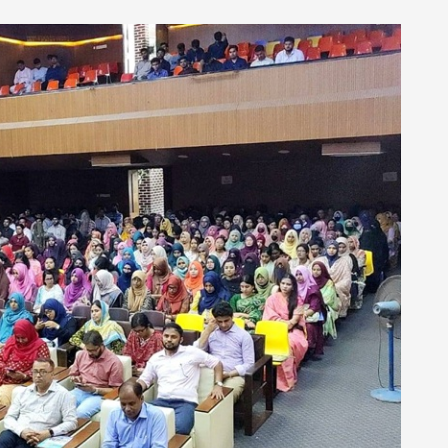
P
P
P