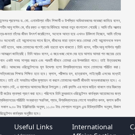
P
্যান্সেলর প্রফেসর ড. মো. এনামউল্যা নবীন শিক্ষার্থী ও উপস্থিত অভিভাবকদের শুভেচ্ছা জানিয়ে বলেন,
ন শহীদ আবু সাঈদ কে, যাঁর রক্ত ও প্রাণের বিনিময়ে আমরা নতুন বাংলাদেশ পেয়েছি। আমি তাঁর আত্মার
ত্র-জনতা তাঁদের জীবন উৎসর্গ করেছিলেন, অনেকে আহত হয়ে এখনও চিকিৎসা নিচ্ছেন, আমি তাঁদের
, তোমরাও অনেকেই এই আন্দোলনের সাথে ছিলে, জীবনের মায়া ত্যাগ করে তোমরা সেই আন্দোলনকে সফল
উ ভর্তি হতেন, আজ তোমাদের পাশেই কেউ হয়তো বসে থাকতো। তিনি বলেন, শহীদ আবু সাঈদ’র প্রতি
P
য়কে আমন্ত্রণ জানিয়েছি। তিনি আরও বলেন, এ বছর গুচ্ছ থেকে বের হয়ে আসায় আমরা গত বছরের চেয়ে
্যবান একটা সময় সাশ্রয় করবে এবং পরবর্তী জীবনে তোমরা এর উপকারিতা পাবে। তাই উত্তরবঙ্গের
 মনে করি। আজকের ওরিয়েন্টেশনের মূল উদ্দেশ্য হলো বিশ্ববিদ্যালয়ের সাথে তোমাদের পরিচিত করা।
ত্যিকারের শিক্ষায় শিক্ষিত হতে হবে। ক্লাস, পরীক্ষার হল, ছাত্রাবাস, লাইব্রেরী এসবের মধ্যেই
 পাবে। তাই এই সময়টার সঠিক মূল্যায়ন না করলে তোমাদের পরবর্তী জীবনটা অন্ধকারাচ্ছন্ন হবে। এ
P
 কোন স্থান নেই, এ ব্যাপারে আমাদের জিরো টলারেন্স। কেউ র‌্যাগিং এর সাথে জড়িত থাকলে তার বিরুদ্ধে
ী কঠোর ব্যবস্থা গ্রহণ করা হবে। পরিশেষে তিনি সুন্দরভাবে ওরিয়েন্টেশন কার্যক্রম আয়োজনের জন্য
 বিশ্ববিদ্যালয়ের পরিচিতি সংক্রান্ত স্মরণিকা, প্যাড, বিশ্ববিদ্যালয়ের লোগো সম্বলিত কলম, ক্লাস রুটিন
কাল ৯.৩০ টায় ইঞ্জিনিয়ারিং অনুষদ, ১১.৩০ টায় সোশ্যাল সায়েন্স এন্ড হিউম্যানিটিস অনুষদ, বিকাল
েন্টেশন কার্যক্রম অনুষ্ঠিত হবে।
P
Useful Links
International
C