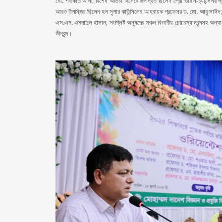
মো. শওকাত আলী, বিশেষ অতিথি হিসেবে উপস্থিত ছিলেন প্রো ভাইস-চ্যান্সেলর প
আরও উপস্থিত ছিলেন হল সুপার কাউন্সিলের আহবায়ক প্রফেসর ড. মো. আবু সাঈদ মন্ডল
এস.এম. এমদাদুল হাসান, সংশ্লিষ্ট অনুষদের সকল বিভাগীয় চেয়ারম্যানবৃন্দসহ অন্যান্য শ
ডীনবৃন্দ।