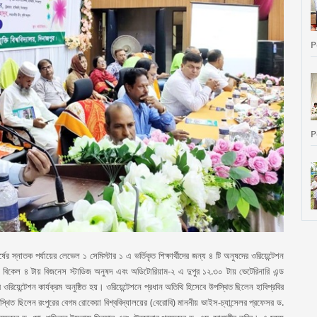
P
P
P
র্ষের স্নাতক পর্যায়ের লেভেল ১ সেমিস্টার ১ এ ভর্তিকৃত শিক্ষার্থীদের জন্য ৪ টি অনুষদের ওরিয়েন্টেশন
বিকেল ৪ টায় বিজনেস স্টাডিজ অনুষদ এবং অডিটোরিয়াম-২ এ দুপুর ১২.৩০ টায় ভেটেরিনারি এন্ড
র ওরিয়েন্টেশন কার্যক্রম অনুষ্ঠিত হয়। ওরিয়েন্টেশনে প্রধান অতিথি হিসেবে উপস্থিত ছিলেন হাবিপ্রবির
্থিত ছিলেন রংপুরের বেগম রোকেয়া বিশ্ববিদ্যালয়ের (বেরোবি) মাননীয় ভাইস-চ্যান্সেলর প্রফেসর ড.
P