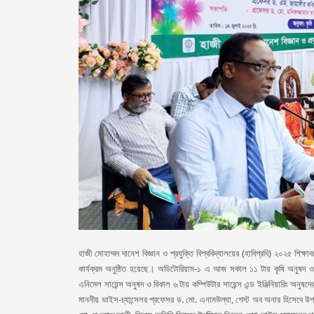
হাজী মোহাম্মদ দানেশ বিজ্ঞান ও প্রযুক্তি বিশ্ববিদ্যালয়ের (হাবিপ্রবি) ২০২৫ শিক্ষাব
কার্যক্রম অনুষ্ঠিত হয়েছে। অডিটোরিয়াম-১ এ আজ সকাল ১১ টায় কৃষি অনুষদ ও 
এনিমেল সায়েন্স অনুষদ ও বিকাল ৬ টায় কম্পিউটার সায়েন্স এন্ড ইঞ্জিনিয়ারিং অনুষদে
মাননীয় ভাইস-চ্যান্সেলর প্রফেসর ড. মো. এনামউল্যা, গেস্ট অব অনার হিসেবে উপস