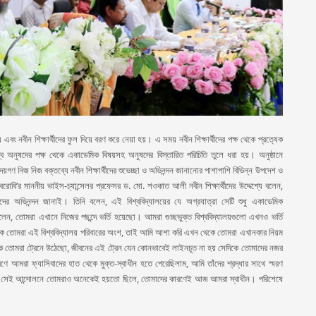
P
P
এবং নবীন শিক্ষার্থীদের ফুল দিয়ে বরণ করে নেয়া হয়। এ সময় নবীন শিক্ষার্থীদের পক্ষ থেকে প্রত্যেক
স্ব অনুষদের পক্ষ থেকে একাডেমিক বিষয়সহ অনুষদের বিস্তারিত পরিচিতি তুলে ধরা হয়। অনুষ্ঠানে
হোদয়গণ নিজ নিজ বক্তব্যে নবীন শিক্ষার্থীদের শুভেচ্ছা ও অভিনন্দন জানানোর পাশাপাশি বিভিন্ন উপদেশ ও
বেরোবি’র মাননীয় ভাইস-চ্যান্সেলর প্রফেসর ড. মো. শওকাত আলী নবীন শিক্ষার্থীদের উদ্দেশ্যে বলেন,
দের অভিনন্দন জানাই। তিনি বলেন, এই বিশ্ববিদ্যালয়ের যে অগ্রযাত্রা সেটি শুধু একাডেমিক
P
 তোমরা এখানে নিজের পছন্দে ভর্তি হয়েছো। আমরা গুচ্ছভুক্ত বিশ্ববিদ্যালয়গুলো এখনও ভর্তি
কে তোমরা এই বিশ্ববিদ্যালয় পরিবারের অংশ, তাই আমি আশা করি এখন থেকে তোমরা এখানকার নিয়ম
েকে তোমরা ট্রেনে উঠেছো, জীবনের এই ট্রেন যেন কোনভাবেই লাইনচূত না হয় সেদিকে তোমাদের নজর
আমরা ফ্যাসিবাদের হাত থেকে মুক্ত-স্বাধীন হতে পেরেছিলাম, আমি তাঁদের শ্রদ্ধার সাথে স্মরণ
রেন। সেই আন্দোলনে তোমরাও অনেকেই হয়তো ছিলে, তোমাদের কারণেই আজ আমরা স্বাধীন। পরিশেষে
P