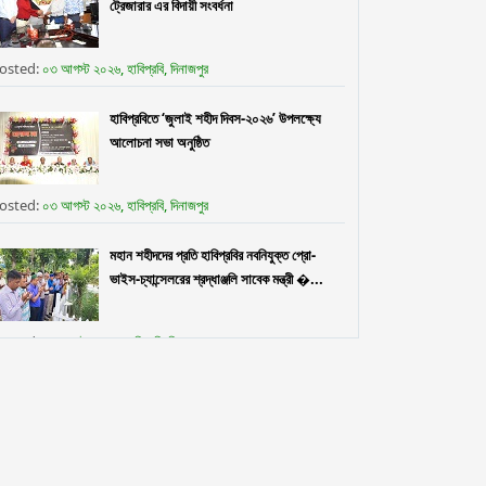
ট্রেজারার এর বিদায়ী সংবর্ধনা
osted:
০৩ আগস্ট ২০২৬, হাবিপ্রবি, দিনাজপুর
হাবিপ্রবিতে ‘জুলাই শহীদ দিবস-২০২৬’ উপলক্ষ্যে
আলোচনা সভা অনুষ্ঠিত
osted:
০৩ আগস্ট ২০২৬, হাবিপ্রবি, দিনাজপুর
মহান শহীদদের প্রতি হাবিপ্রবির নবনিযুক্ত প্রো-
ভাইস-চ্যান্সেলরের শ্রদ্ধাঞ্জলি সাবেক মন্ত্রী �...
osted:
৩০ জুলাই ২০২৬, হাবিপ্রবি, দিনাজপুর
ফুলেল শুভেচ্ছায় নবনিযুক্ত প্রো-ভাইস-চ্যান্সেলর
প্রফেসর ড. মো. নওশের ওয়ানকে বরণ করলেন
হাবিপ্রব...
osted:
২৯ জুলাই, হাবিপ্রবি, দিনাজপুর