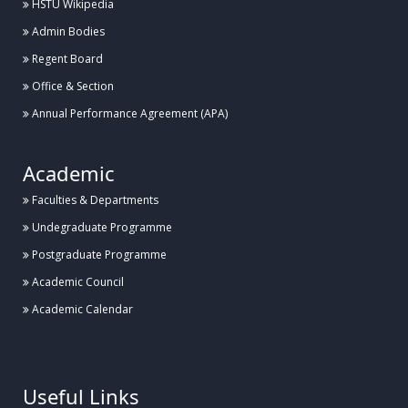
HSTU Wikipedia
Admin Bodies
হাবিপ্রবির বিদেশী শিক্ষার্থীদের সাথে ভাইস-চ্যান্সেলর মহোদয়ের মতবিনিময় সভা অনুষ্ঠিত
Regent Board
Office & Section
Posted:
২৭ জুলাই, হাবিপ্রবি, দিনাজপুর
Annual Performance Agreement (APA)
হাবিপ্রবিতে ব্যাডমিন্টন কার্নিভাল ১.০ এর উদ্বোধন
Academic
Faculties & Departments
Posted:
২৬ জুলাই, হাবিপ্রবি, দিনাজপুর
Undegraduate Programme
Postgraduate Programme
হাবিপ্রবিতে ঔষধ পরিচিতি বিষয়ক সেমিনার অনুষ্ঠিত
Academic Council
Academic Calendar
Posted:
২৬ জুলাই, হাবিপ্রবি, দিনাজপুর
.
হাবিপ্রবিতে বার্ষিক গবেষণা পর্যালোচনা কর্মশালার উদ্বোধন
Useful Links