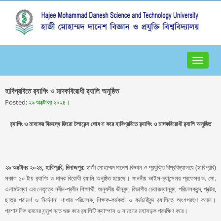
Toggle
navigat
হাবিপ্রবিতে র‍্যাগিং ও মাদকবিরোধী র‍্যালি অনুষ্ঠিত
Posted:
২৯ অক্টোবর ২০২৪।
র‍্যাগিং ও মাদকের বিরুদ্ধে জিরো টলারেন্স ঘোষণা করে হাবিপ্রবিতে র‍্যাগিং ও মাদকবিরোধী র‍্যালি অনুষ্ঠিত
২৯ অক্টোবর ২০২৪, হাবিপ্রবি, দিনাজপুর:
হাজী মোহাম্মদ দানেশ বিজ্ঞান ও প্রযুক্তি বিশ্ববিদ্যালয়ে (হাবিপ্রবি)
সকাল ১০ টায় র‍্যাগিং ও মাদক বিরোধী র‍্যালি অনুষ্ঠিত হয়েছে। মাননীয় ভাইস-চ্যান্সেলর প্রফেসর ড. মো.
এনামউল্যা এর নেতৃত্বে নবীন-প্রবীন শিক্ষার্থী, অনুষদীয় ডীনবৃন্দ, বিভাগীয় চেয়ারম্যানবৃন্দ, পরিচালকবৃন্দ, প্রক্টর,
ছাত্র পরামর্শ ও নির্দেশনা শাখার পরিচালক, শিক্ষক-কর্মকর্তা ও কর্মচারীবৃন্দ র‍্যালিতে অংশগ্রহণ করেন।
প্রশাসনিক ভবনের সন্মুখ হতে শুরু করে র‍্যালিটি ক্যাম্পাস ও সামনের মহাসড়ক প্রদক্ষিণ করে।