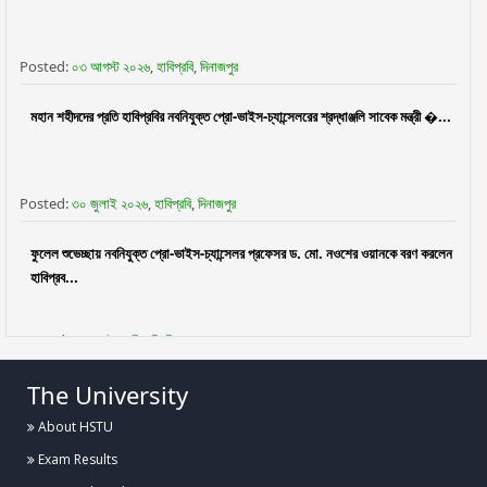
Posted:
০৩ আগস্ট ২০২৬, হাবিপ্রবি, দিনাজপুর
মহান শহীদদের প্রতি হাবিপ্রবির নবনিযুক্ত প্রো-ভাইস-চ্যান্সেলরের শ্রদ্ধাঞ্জলি সাবেক মন্ত্রী �...
Posted:
৩০ জুলাই ২০২৬, হাবিপ্রবি, দিনাজপুর
ফুলেল শুভেচ্ছায় নবনিযুক্ত প্রো-ভাইস-চ্যান্সেলর প্রফেসর ড. মো. নওশের ওয়ানকে বরণ করলেন
হাবিপ্রব...
Posted:
২৯ জুলাই, হাবিপ্রবি, দিনাজপুর
The University
হাবিপ্রবিতে বিজয় ২৪ হল ফুটবল টুর্নামেন্টের উদ্বোধন
About HSTU
Exam Results
Posted:
২৭ জুলাই, হাবিপ্রবি, দিনাজপুর