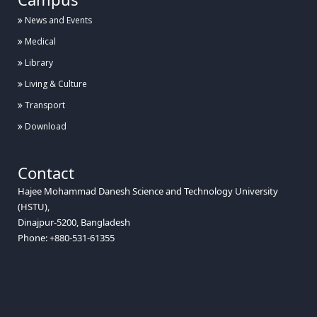
হাবিপ্রবিতে প্রথমবারের মতো আন্তর্জাতিক কংগ্রেস ICBISET-2026 অনুষ্ঠিত
News and Events
Medical
Library
Posted:
২৯ জুন, হাবিপ্রবি, দিনাজপুর
Living & Culture
হাবিপ্রবিতে তেঁভাগা আন্দোলনের জনক হাজী মোহাম্মদ দানেশ এঁর ৪০তম মৃত্যুবার্ষিকী পালিত
Transport
Download
Posted:
২৮ জুন, হাবিপ্রবি, দিনাজপুর
Contact
Hajee Mohammad Danesh Science and Technology University
হাবিপ্রবিতে জিয়াউর রহমান ফাউন্ডেশন কর্তৃক মাসব্যাপী বৃক্ষ রোপন কর্মসূচীর উদ্বোধন
(HSTU),
Dinajpur-5200, Bangladesh
Phone: +880-531-61355
Posted:
২৫ জুন, হাবিপ্রবি, দিনাজপুর
হাবিপ্রবিতে প্রভাষকদের ‘Pedagogy’ বিষয়ে প্রশিক্ষণ কর্মশালা অনুষ্ঠিত