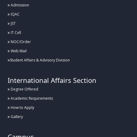
Admission
Posted:
IQAC
২৬ জুলাই, হাবিপ্রবি, দিনাজপুর
JST
হাবিপ্রবিতে যথাযোগ্য মর্যাদায় “জুলাই শহীদ দিবস-২০২৬” পালিত
IT Cell
NOC/Order
Web Mail
Posted:
১৬ জুলাই, হাবিপ্রবি, দিনাজপুর
Student Affairs & Advisory Division
হাবিপ্রবি'র শহীদ রাষ্ট্রপতি জিয়াউর রহমানের হলের সংস্কার কাজের উদ্বোধন
International Affairs Section
Degree Offered
Posted:
১২ জুলাই, হাবিপ্রবি, দিনাজপুর
Academic Requirements
আন্তঃবিশ্ববিদ্যালয় তায়কোয়ানডো ও কারাতে প্রতিযোগিতা ২০২৬ এ হাবিপ্রবি’র সাফল্য
How to Apply
Gallery
Posted:
৮ জুলাই, হাবিপ্রবি, দিনাজপুর
Campus