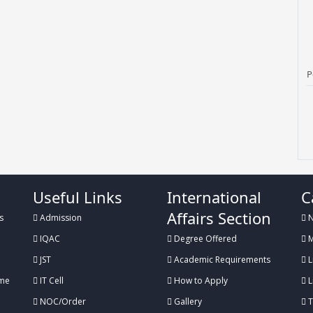
P
P
Useful Links
International
C
Affairs Section
s
Admission
N
IQAC
Degree Offered
M
P
JST
Academic Requirements
L
me
IT Cell
How to Apply
L
NOC/Order
Gallery
T