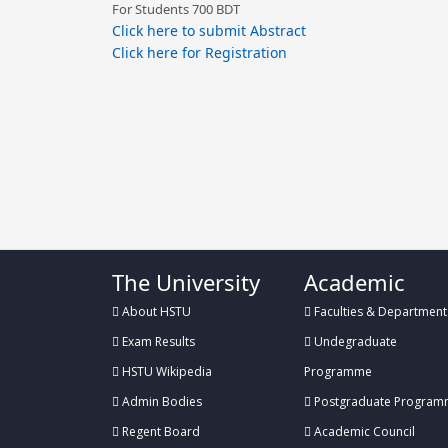
For Students 700 BDT
Click here to submit Abstract
Click here for Registration
The University
Academic
About HSTU
Faculties & Department
Exam Results
Undegraduate
HSTU Wikipedia
Programme
Admin Bodies
Postgraduate Program
Regent Board
Academic Council