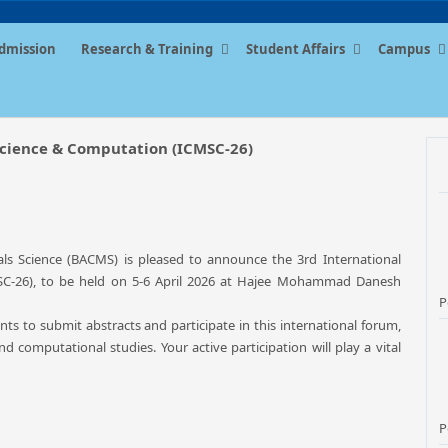
dmission
Research & Training
Student Affairs
Campus
Science & Computation (ICMSC‑26)
ls Science (BACMS) is pleased to announce the 3rd International
SC-26), to be held on 5-6 April 2026 at Hajee Mohammad Danesh
P
nts to submit abstracts and participate in this international forum,
 computational studies. Your active participation will play a vital
P