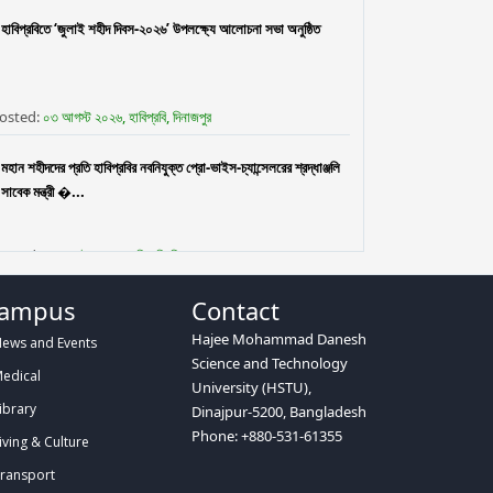
হাবিপ্রবিতে ‘জুলাই শহীদ দিবস-২০২৬’ উপলক্ষ্যে আলোচনা সভা অনুষ্ঠিত
osted:
০৩ আগস্ট ২০২৬, হাবিপ্রবি, দিনাজপুর
মহান শহীদদের প্রতি হাবিপ্রবির নবনিযুক্ত প্রো-ভাইস-চ্যান্সেলরের শ্রদ্ধাঞ্জলি
সাবেক মন্ত্রী �...
osted:
৩০ জুলাই ২০২৬, হাবিপ্রবি, দিনাজপুর
ampus
Contact
ফুলেল শুভেচ্ছায় নবনিযুক্ত প্রো-ভাইস-চ্যান্সেলর প্রফেসর ড. মো. নওশের
ওয়ানকে বরণ করলেন হাবিপ্রব...
Hajee Mohammad Danesh
ews and Events
Science and Technology
edical
University (HSTU),
osted:
২৯ জুলাই, হাবিপ্রবি, দিনাজপুর
ibrary
Dinajpur-5200, Bangladesh
Phone: +880-531-61355
iving & Culture
হাবিপ্রবিতে বিজয় ২৪ হল ফুটবল টুর্নামেন্টের উদ্বোধন
ransport