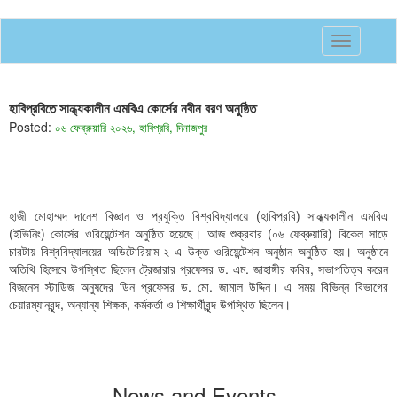
Toggle
navigatio
হাবিপ্রবিতে সান্ধ্যকালীন এমবিএ কোর্সের নবীন বরণ অনুষ্ঠিত
Posted:
০৬ ফেব্রুয়ারি ২০২৬, হাবিপ্রবি, দিনাজপুর
হাজী মোহাম্মদ দানেশ বিজ্ঞান ও প্রযুক্তি বিশ্ববিদ্যালয়ে (হাবিপ্রবি) সান্ধ্যকালীন এমবিএ
(ইভিনিং) কোর্সের ওরিয়েন্টেশন অনুষ্ঠিত হয়েছে। আজ শুক্রবার (০৬ ফেব্রুয়ারি) বিকেল সাড়ে
চারটায় বিশ্ববিদ্যালয়ের অডিটোরিয়াম-২ এ উক্ত ওরিয়েন্টেশন অনুষ্ঠান অনুষ্ঠিত হয়। অনুষ্ঠানে
অতিথি হিসেবে উপস্থিত ছিলেন ট্রেজারার প্রফেসর ড. এম. জাহাঙ্গীর কবির, সভাপতিত্ব করেন
বিজনেস স্টাডিজ অনুষদের ডিন প্রফেসর ড. মো. জামাল উদ্দিন। এ সময় বিভিন্ন বিভাগের
চেয়ারম্যানবৃন্দ, অন্যান্য শিক্ষক, কর্মকর্তা ও শিক্ষার্থীবৃন্দ উপস্থিত ছিলেন।
News and Events