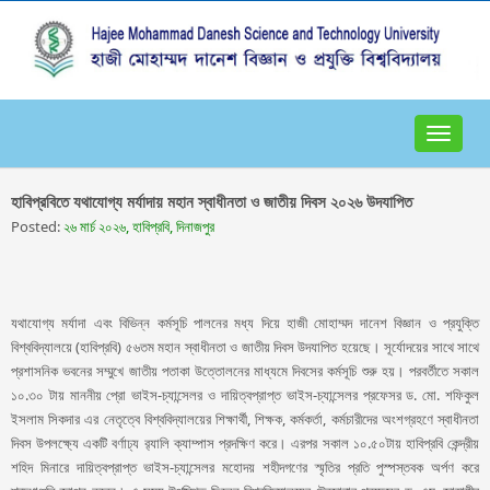
Toggle
navigat
হাবিপ্রবিতে যথাযোগ্য মর্যাদায় মহান স্বাধীনতা ও জাতীয় দিবস ২০২৬ উদযাপিত
Posted:
২৬ মার্চ ২০২৬, হাবিপ্রবি, দিনাজপুর
যথাযোগ্য মর্যাদা এবং বিভিন্ন কর্মসূচি পালনের মধ্য দিয়ে হাজী মোহাম্মদ দানেশ বিজ্ঞান ও প্রযুক্তি
বিশ্ববিদ্যালয়ে (হাবিপ্রবি) ৫৬তম মহান স্বাধীনতা ও জাতীয় দিবস উদযাপিত হয়েছে। সূর্যোদয়ের সাথে সাথে
প্রশাসনিক ভবনের সম্মুখে জাতীয় পতাকা উত্তোলনের মাধ্যমে দিবসের কর্মসূচি শুরু হয়। পরবর্তীতে সকাল
১০.৩০ টায় মাননীয় প্রো ভাইস-চ্যান্সেলর ও দায়িত্বপ্রাপ্ত ভাইস-চ্যান্সেলর প্রফেসর ড. মো. শফিকুল
ইসলাম সিকদার এর নেতৃত্বে বিশ্ববিদ্যালয়ের শিক্ষার্থী, শিক্ষক, কর্মকর্তা, কর্মচারীদের অংশগ্রহণে স্বাধীনতা
দিবস উপলক্ষ্যে একটি বর্ণাঢ্য র‌্যালি ক্যাম্পাস প্রদক্ষিণ করে। এরপর সকাল ১০.৫০টায় হাবিপ্রবি কেন্দ্রীয়
শহিদ মিনারে দায়িত্বপ্রাপ্ত ভাইস-চ্যান্সেলর মহোদয় শহীদগণের স্মৃতির প্রতি পুস্পস্তবক অর্পণ করে