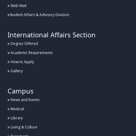
Web Mail
Posted:
২৬ জুলাই, হাবিপ্রবি, দিনাজপুর
Student Affairs & Advisory Division
হাবিপ্রবিতে যথাযোগ্য মর্যাদায় “জুলাই শহীদ দিবস-২০২৬” পালিত
International Affairs Section
Degree Offered
Posted:
১৬ জুলাই, হাবিপ্রবি, দিনাজপুর
Academic Requirements
হাবিপ্রবি'র শহীদ রাষ্ট্রপতি জিয়াউর রহমানের হলের সংস্কার কাজের উদ্বোধন
How to Apply
Gallery
Posted:
১২ জুলাই, হাবিপ্রবি, দিনাজপুর
Campus
আন্তঃবিশ্ববিদ্যালয় তায়কোয়ানডো ও কারাতে প্রতিযোগিতা ২০২৬ এ হাবিপ্রবি’র সাফল্য
News and Events
Medical
Library
Posted:
৮ জুলাই, হাবিপ্রবি, দিনাজপুর
Living & Culture