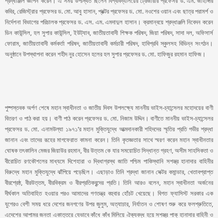
শ্রদ্ধাঞ্জলি জ্ঞাপন করেন। এ সময় উপস্থিত ছিলেন বিশ্ববিদ্যালয়ের ট্রেজারার প্রফেসর ড. এম. জাহাঙ্গীর
কবির, রেজিস্ট্রার প্রফেসর ড. মো. আবু হাসান, প্রক্টর প্রফেসর ড. মো. নওশের ওয়ান এবং ছাত্র পরামর্শ ও
নির্দেশনা বিভাগের পরিচালক প্রফেসর ড. এস. এম. এমদাদুল হাসান। ক্রমান্বয়ে শ্রদ্ধাঞ্জলি নিবেদন করেন
ডিন কাউন্সিল, হল সুপার কাউন্সিল, ইউট্যাব, জাতীয়তাবাদী শিক্ষক পরিষদ, জিয়া পরিষদ, সাদা দল, অফিসার্স
ফোরাম, জাতীয়তাবাদী কর্মকর্তা পরিষদ, জাতীয়তাবাদী কর্মচারী পরিষদ, হাবিপ্রবি স্কুলসহ বিভিন্ন সংগঠন।
অনুষ্ঠানে উপস্থাপনা করেন শহীদ নুর হোসেন হলের হল সুপার প্রফেসর ড. মো. হাফিজুর রহমান হাফিজ।
পুষ্পস্তবক অর্পণ শেষে মহান স্বাধীনতা ও জাতীয় দিবস উপলক্ষ্যে মাননীয় ভাইস-চ্যান্সেলর মহোদয়ের বাণী
বিতরণ ও পাঠ করা হয়। বাণী পাঠ করেন প্রফেসর ড. মো. নিজাম উদ্দিন। বাণীতে মাননীয় ভাইস-চ্যান্সেলর
প্রফেসর ড. মো. এনামউল্যা ১৯৭১’র মহান মুক্তিযুদ্ধে আত্মদানকারী শহিদদের স্মৃতির প্রতি গভীর শ্রদ্ধা
জানান এবং তাদের রূহের মাগফেরাত কামনা করেন। তিনি কৃতজ্ঞতার সাথে স্মরণ করেন মহান স্বাধীনতার
ঘোষক তৎকালিন মেজর জিয়াউর রহমান, বীর উত্তম কে যার সময়োচিত সিদ্ধান্ত গ্রহণ, অসীম সাহসিকতা ও
বীরোচিত রণকৌশলের মাধ্যমে দিশেহারা ও দ্বিধাগ্রস্থ জাতি পশ্চিম পাকিস্থানি সশস্ত্র হানাদার বাহিনীর
বিরুদ্ধে মহান মুক্তিযুদ্ধে ঝাঁপিয়ে পড়েছিল। এছাড়াও তিনি শ্রদ্ধা জানান সেক্টর কমান্ডার, খেতাবপ্রাপ্ত
বীরশ্রেষ্ঠ, বীরউত্তম, বীরবিক্রম ও বীরপ্রতিকবৃন্দের প্রতি। তিনি আরও বলেন, মহান স্বাধীনতা অর্জনের
দীর্ঘকাল অতিবাহিত হওয়ার পরও আমাদের গণতন্ত্র বহুবার হোঁচট খেয়েছে। বিগত ফ্যাসিস্ট সরকার এক
যুগেরও বেশী সময় ধরে দেশের জনগণের উপর জুলুম, অত্যাচার, নির্যাতন ও শোষণ শুরু করে ফলশ্রুতিতে,
এদেশের আপামর জনতা একাত্তরে যেভাবে কাঁধে কাঁধ মিলিয়ে ঐক্যবদ্ধ হয়ে সশস্ত্র পাক্ হানাদার বাহিনী ও