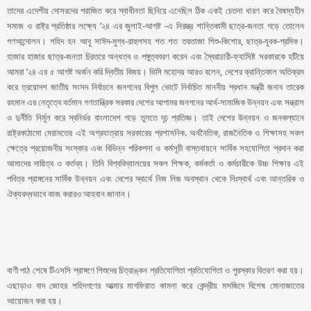
তাদের এদেশীয় দোসরদের পরাজিত করে স্বাধীনতা ছিনিয়ে এনেছিল ঠিক একই চেতনা ধারণ করে বৈষম্যহীন
সমাজ ও রাষ্ট্র প্রতিষ্ঠার লক্ষ্যে ’২৪ এর জুলাই-আগষ্ট -এ নিরস্ত্র শান্তিকামী ছাত্র-জনতা গড়ে তোলেন
গণআন্দোলন। শহিদ হন আবু সাঈদ-মুগ্ধ-রাহুলসহ শত শত তরতাজা শিশু-কিশোর, ছাত্র-যুবক-শ্রমিক।
হাজার হাজার ছাত্র-জনতা চিরতরে অন্ধত্ব ও পঙ্গুত্ববরণ করেন এবং স্বৈরাচারী-ফ্যাসিষ্ট সরকারকে হটিয়ে
আমরা ’২৪ এর ৫ আগষ্ট অর্জন করি দ্বিতীয় বিজয়। ভিসি মহোদয় আরও বলেন, দেশের ক্রান্তিকাল অতিক্রম
করে ত্রয়োদশ জাতীয় সংসদ নির্বাচনে জনগনের বিপুল ভোটে নির্বাচিত মাননীয় প্রধান মন্ত্রী জনাব তারেক
রহমান এর নেতৃত্বে বর্তমান গণতান্ত্রিক সরকার দেশের আপামর জনগনের আর্থ-সামাজিক উন্নয়ন এবং সন্ত্রাস
ও দুর্নীতি নির্মূল করে স্বনির্ভর বাংলাদেশ গড়ে তুলতে দৃঢ় প্রতিজ্ঞ। তাই দেশের উন্নয়ন ও জনকল্যানে
রাষ্ট্রকাঠামো মেরামতের এই অগ্রযাত্রায় সরকারের প্রশাসনিক. অর্থনৈতিক, রাজনৈতিক ও শিক্ষাসহ সকল
ক্ষেত্রে প্রয়োজনীয় সংস্কার এবং বিভিন্ন পরিকপনা ও কর্মসূচী বাস্তবায়নে সার্বিক সহযোগিতা প্রদান করা
আমাদের দায়িত্ব ও কর্তব্য। তিনি বিশ্ববিদ্যালয়ের সকল শিক্ষক, কর্মকর্তা ও কর্মচারীকে উচ্চ শিক্ষার এই
পবিত্র প্রাঙ্গনের সার্বিক উন্নয়ন এবং দেশের স্বার্থে নিজ নিজ অবস্থান থেকে নিঃস্বার্থ এবং আন্তরিক ও
ঐক্যবদ্ধভাবে কাজ করারও আহবান জানান।
বাণী পাঠ শেষে টিএসসি প্রাঙ্গণে শিশুদের চিত্রাঙ্কন প্রতিযোগিতা প্রতিযোগিতা ও পুরস্কার বিতরণ করা হয়।
এছাড়াও বাদ জোহর শহিদগণের আত্মার মাগফিরাত কামনা করে কেন্দ্রীয় মসজিদে বিশেষ মোনাজাতের
আয়োজন করা হয়।