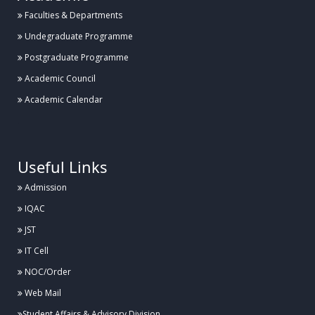
Faculties & Departments
Posted:
২৭ জুলাই, হাবিপ্রবি, দিনাজপুর
Undegraduate Programme
Postgraduate Programme
হাবিপ্রবিতে ব্যাডমিন্টন কার্নিভাল ১.০ এর উদ্বোধন
Academic Council
Academic Calendar
Posted:
২৬ জুলাই, হাবিপ্রবি, দিনাজপুর
.
হাবিপ্রবিতে ঔষধ পরিচিতি বিষয়ক সেমিনার অনুষ্ঠিত
Useful Links
Admission
Posted:
IQAC
২৬ জুলাই, হাবিপ্রবি, দিনাজপুর
JST
হাবিপ্রবিতে বার্ষিক গবেষণা পর্যালোচনা কর্মশালার উদ্বোধন
IT Cell
NOC/Order
Web Mail
Posted:
২৬ জুলাই, হাবিপ্রবি, দিনাজপুর
Student Affairs & Advisory Division