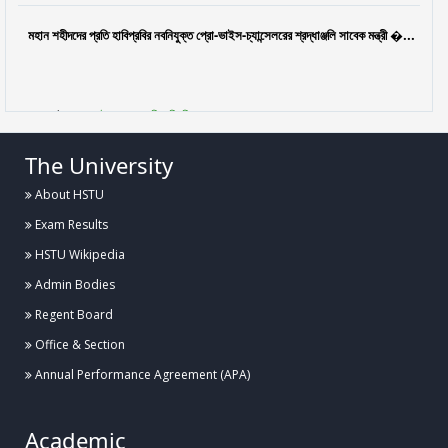
মহান শহীদদের প্রতি হাবিপ্রবির নবনিযুক্ত প্রো-ভাইস-চ্যান্সেলরের শ্রদ্ধাঞ্জলি সাবেক মন্ত্রী �...
Posted:
৩০ জুলাই ২০২৬, হাবিপ্রবি, দিনাজপুর
The University
ফুলেল শুভেচ্ছায় নবনিযুক্ত প্রো-ভাইস-চ্যান্সেলর প্রফেসর ড. মো. নওশের ওয়ানকে বরণ করলেন
হাবিপ্রব...
About HSTU
Exam Results
Posted:
২৯ জুলাই, হাবিপ্রবি, দিনাজপুর
HSTU Wikipedia
Admin Bodies
হাবিপ্রবিতে বিজয় ২৪ হল ফুটবল টুর্নামেন্টের উদ্বোধন
Regent Board
Office & Section
Posted:
২৭ জুলাই, হাবিপ্রবি, দিনাজপুর
Annual Performance Agreement (APA)
হাবিপ্রবির বিদেশী শিক্ষার্থীদের সাথে ভাইস-চ্যান্সেলর মহোদয়ের মতবিনিময় সভা অনুষ্ঠিত
Academic