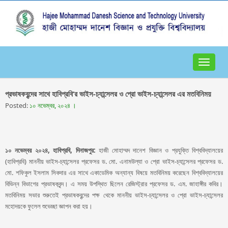
Toggle
navigat
প্রভাষকবৃন্দের সাথে হাবিপ্রবি’র ভাইস-চ্যান্সেলর ও প্রো ভাইস-চ্যান্সেলর এর মতবিনিময়
Posted:
১০ নভেম্বর, ২০২৪ ।
১০ নভেম্বর ২০২৪, হাবিপ্রবি, দিনাজপুর:
হাজী মোহাম্মদ দানেশ বিজ্ঞান ও প্রযুক্তি বিশ্ববিদ্যালয়ের
(হাবিপ্রবি) মাননীয় ভাইস-চ্যান্সেলর প্রফেসর ড. মো. এনামউল্যা ও প্রো ভাইস-চ্যান্সেলর প্রফেসর ড.
মো. শফিকুল ইসলাম সিকদার এর সাথে একাডেমিক অন্যান্য বিষয়ে মতবিনিময় করেছেন বিশ্ববিদ্যালয়ের
বিভিন্ন বিভাগের প্রভাষকবৃন্দ। এ সময় উপস্থিত ছিলেন রেজিস্ট্রার প্রফেসর ড. এম. জাহাঙ্গীর কবির।
মতবিনিময় সভার শুরুতেই প্রভাষকবৃন্দের পক্ষ থেকে মাননীয় ভাইস-চ্যান্সেলর ও প্রো ভাইস-চ্যান্সেলর
মহোদয়কে ফুলেল শুভেচ্ছা জ্ঞাপন করা হয়।