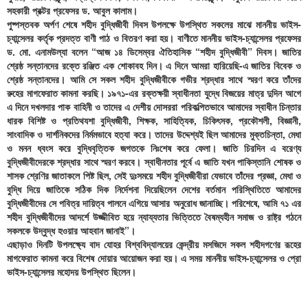
সহকারী প্রক্টর প্রফেসর ড. আবুল কালাম।
পুষ্পস্তবক অর্পণ শেষে শহীদ বুদ্ধিজীবী দিবস উপলক্ষে উপস্থিত সকলের মাঝে মাননীয় ভাইস-
চ্যান্সেলর কর্তৃক প্রদত্ত বাণী পাঠ ও বিতরণ করা হয়। বাণীতে মাননীয় ভাইস-চ্যান্সেলর প্রফেসর
ড. মো. এনামউল্যা বলেন “আজ ১৪ ডিসেম্বর ঐতিহাসিক “শহীদ বুদ্ধিজীবী” দিবস। জাতির
শ্রেষ্ঠ সন্তানদের রক্তে রঞ্জিত এক শোকাবহ দিন। এ দিনে আমরা হারিয়েছি-এ জাতির বিবেক ও
শ্রেষ্ঠ সন্তানদের। আমি সে সকল শহীদ বুদ্ধিজীবীকে গভীর শ্রদ্ধার সাথে স্মরণ করে তাঁদের
রুহের মাগফেরাত কামনা করছি। ১৯৭১-এর রক্তক্ষয়ী স্বাধীনতা যুদ্ধে বিজয়ের মাত্র দুদিন আগে
এ দিনে দখলদার পাক বাহিনী ও তাদের এ দেশীয় দোসররা পরিকল্পিতভাবে আমাদের স্বাধীন চিন্তার
ধারক বিশিষ্ট ও প্রতিথযশা বুদ্ধিজীবী, শিক্ষক, সাহিত্যিক, চিকিৎসক, প্রকৌশলী, বিজ্ঞানী,
সাংবাদিক ও দার্শনিকদের নির্মমভাবে হত্যা করে। তাদের উদ্দেশ্যই ছিল আমাদের মুক্তচিন্তা, মেধা
ও মনন ধ্বংস করে বুদ্ধিবৃত্তিক জগতকে নিঃশেষ করে ফেলা। জাতি চিরদিন এ বরেণ্য
বুদ্ধিজীবীদেরকে শ্রদ্ধার সাথে স্মরণ করবে। স্বাধীনতার পূর্বে এ জাতি যখন পাকিস্তানি শোষক ও
শাসক শ্রেণির জাতাকলে পিষ্ট ছিল, সেই দুঃসময়ে শহীদ বুদ্ধিজীবীরা যেভাবে তাঁদের প্রজ্ঞা, মেধা ও
বুদ্ধি দিয়ে জাতিকে সঠিক দিক নির্দেশনা দিয়েছিলেন দেশের বর্তমান পরিস্থিতিতে আমাদের
বুদ্ধিজীবীদের সে পবিত্র দায়িত্ব পালনে এগিয়ে আসার অনুরোধ জানাচ্ছি। পরিশেষে, আমি ৭১ এর
শহীদ বুদ্ধিজীবীদের আদর্শে উজ্জীবিত হয়ে ন্যায্যতার ভিত্তিতে বৈষম্যহীন সমাজ ও রাষ্ট্র গঠনে
সকলকে উদ্বুদ্ধ হওয়ার আহবান জানাই”।
এছাড়াও দিনটি উপলক্ষ্যে বাদ যোহর বিশ্ববিদ্যালয়ের কেন্দ্রীয় মসজিদে সকল শহীদগণের রূহের
মাগফেরাত কামনা করে বিশেষ দোয়ার আয়োজন করা হয়। এ সময় মাননীয় ভাইস-চ্যান্সেলর ও প্রো
ভাইস-চ্যান্সেলর মহোদয় উপস্থিত ছিলেন।