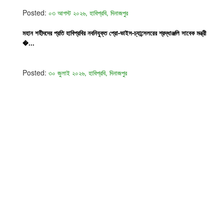
Posted:
০৩ আগস্ট ২০২৬, হাবিপ্রবি, দিনাজপুর
মহান শহীদদের প্রতি হাবিপ্রবির নবনিযুক্ত প্রো-ভাইস-চ্যান্সেলরের শ্রদ্ধাঞ্জলি সাবেক মন্ত্রী
�...
Posted:
৩০ জুলাই ২০২৬, হাবিপ্রবি, দিনাজপুর
The University
Academic
ফুলেল শুভেচ্ছায় নবনিযুক্ত প্রো-ভাইস-চ্যান্সেলর প্রফেসর ড. মো. নওশের ওয়ানকে বরণ
করলেন হাবিপ্রব...
About HSTU
Faculties &
Exam Results
Departments
Posted:
২৯ জুলাই, হাবিপ্রবি, দিনাজপুর
HSTU Wikipedia
Undegraduate
Admin Bodies
Programme
হাবিপ্রবিতে বিজয় ২৪ হল ফুটবল টুর্নামেন্টের উদ্বোধন
Regent Board
Postgraduate
Office & Section
Programme
Posted:
২৭ জুলাই, হাবিপ্রবি, দিনাজপুর
Annual Performance
Academic Council
Agreement (APA)
Academic Calendar
হাবিপ্রবির বিদেশী শিক্ষার্থীদের সাথে ভাইস-চ্যান্সেলর মহোদয়ের মতবিনিময় সভা অনুষ্ঠিত