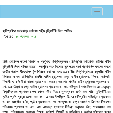
Toggle
navigatio
হাবিপ্রবিতে যথাযোগ্য মর্যাদায় শহীদ বুদ্ধিজীবী দিবস পালিত
Posted:
১৪ ডিসেম্বর ২০২৪
হাজী মোহাম্মদ দানেশ বিজ্ঞান ও প্রযুক্তি বিশ্ববিদ্যালয়ে (হাবিপ্রবি) যথাযোগ্য মর্যাদায় শহীদ
বুদ্ধিজীবী দিবস পালিত হয়েছে। কর্মসূচির অংশ হিসেবে সূর্যোদয়ের সাথে প্রশাসনিক ভবনের সম্মুখে
জাতীয় পতাকা উত্তোলন (অর্ধনমিত) করা হয় এবং ৯.১০ টায় বিশ্ববিদ্যালয়ের কেন্দ্রীয় শহীদ
মিনারের সামনে হাবিপ্রবির মাননীয় ভাইস-চ্যান্সেলর, প্রো ভাইস-চ্যান্সেলর, শিক্ষক, কর্মকর্তা,
শিক্ষার্থী ও কর্মচারীরা কালো ব্যাজ ধারণ করেন। অত:পর মাননীয় ভাইস-চ্যান্সেলর প্রফেসর ড.
মো. এনামউল্যা ও প্রো ভাইস-চ্যান্সেলর প্রফেসর ড. মো. শফিকুল ইসলাম সিকদার এর নেতৃত্বে
বিশ্ববিদ্যালয় প্রশাসনের পক্ষ থেকে শহীদ মিনারে পুস্পস্তবক অর্পণ করে শহীদ বুদ্ধিজীবীদের
স্মৃতির প্রতি শ্রদ্ধা জ্ঞাপন করা হয়। এ সময় উপস্থিত ছিলেন হাবিপ্রবির রেজিস্ট্রার প্রফেসর
ড. এম. জাহাঙ্গীর কবির, প্রক্টর প্রফেসর ড. মো. শামসুজ্জোহা, ছাত্র পরামর্শ ও নির্দেশনা বিভাগের
পরিচালক প্রফেসর ড. এস. এম. এমদাদুল হাসানসহ বিভিন্ন অনুষদের ডীন, চেয়ারম্যান, হল
সুপার, পরিচালকবৃন্দ, অন্যান্য শিক্ষক, কর্মকর্তা, শিক্ষার্থী ও কর্মচারীবৃন্দ। অনুষ্ঠান পরিচালনা করেন