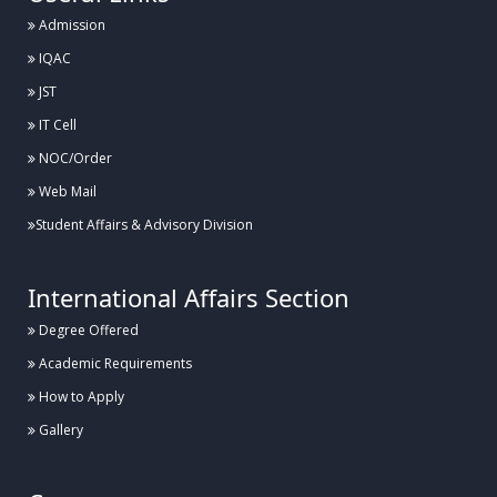
Admission
Posted:
IQAC
২৬ জুলাই, হাবিপ্রবি, দিনাজপুর
JST
হাবিপ্রবিতে বার্ষিক গবেষণা পর্যালোচনা কর্মশালার উদ্বোধন
IT Cell
NOC/Order
Web Mail
Posted:
২৬ জুলাই, হাবিপ্রবি, দিনাজপুর
Student Affairs & Advisory Division
হাবিপ্রবিতে যথাযোগ্য মর্যাদায় “জুলাই শহীদ দিবস-২০২৬” পালিত
International Affairs Section
Degree Offered
Posted:
১৬ জুলাই, হাবিপ্রবি, দিনাজপুর
Academic Requirements
হাবিপ্রবি'র শহীদ রাষ্ট্রপতি জিয়াউর রহমানের হলের সংস্কার কাজের উদ্বোধন
How to Apply
Gallery
Posted:
১২ জুলাই, হাবিপ্রবি, দিনাজপুর