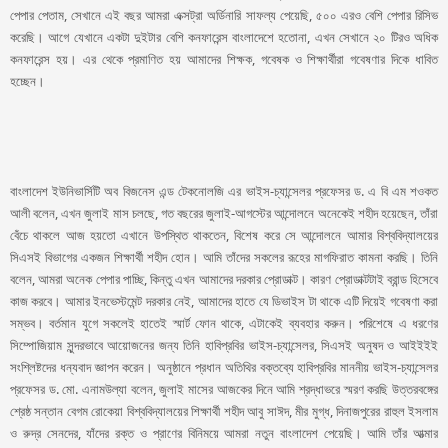
পেপার পেতাম, সেখানে এই বছর আমরা এক্সট্রা অর্ডিনারি সাফল্য পেয়েছি, ৫০০ এরও বেশি পেপার রিসিভ
করেছি। আগে যেখানে একটা দুইটার বেশি কনফারেন্স বাংলাদেশে হতোনা, এখন সেখানে ২০ টিরও অধিক
কনফারেন্স হয়। এর থেকে প্রমাণিত হয় আমাদের শিক্ষক, গবেষক ও শিক্ষার্থীরা গবেষণার দিকে ধাবিত
হচ্ছেন।
বাংলাদেশ ইউনিভার্সিটি অব বিজনেস এন্ড টেকনোলজি এর ভাইস-চ্যান্সেলর প্রফেসর ড. এ বি এম শওকত
আলী বলেন, এখন জুলাই মাস চলছে, গত বছরের জুলাই-আগস্টের আন্দোলনে অনেকেই শহীদ হয়েছেন, তাঁরা
বেঁচে থাকলে আজ হয়তো এখানে উপস্থিত থাকতেন, বিশেষ করে সে আন্দোলনে আমার বিশ্ববিদ্যালয়ের
সিএসই বিভাগের একজন শিক্ষার্থী শহীদ হোন। আমি তাঁদের সকলের রূহের মাগফিরাত কামনা করছি। তিনি
বলেন, আমরা অনেক পেপার পাচ্ছি, কিন্তু এখন আমাদের দরকার প্রোডাক্ট। কারণ প্রোডাক্টটাই ব্রান্ড হিসেবে
কাজ করবে। আমার ইনভেস্টমেন্ট দরকার নেই, আমাদের হাতে যে ডিভাইস টা থাকে এটি দিয়েই গবেষণা করা
সম্ভব। বর্তমান যুগে সকলেই হাতেই স্মার্ট ফোন থাকে, এটাকেই ব্যবহার করুন। পরিশেষে এ ধরণের
সিম্পোজিয়াম সুন্দরভাবে আয়োজনের জন্য তিনি হাবিপ্রবির ভাইস-চ্যান্সেলর, সিএসই অনুষদ ও আইইইই
সংশ্লিষ্টদের ধন্যবাদ জ্ঞাপন করেন। অনুষ্ঠানে প্রধান অতিথির বক্তব্যে হাবিপ্রবির মাননীয় ভাইস-চ্যান্সেলর
প্রফেসর ড. মো. এনামউল্যা বলেন, জুলাই মাসের আজকের দিনে আমি শ্রদ্ধাভরে স্মরণ করছি উত্তরবঙ্গের
শ্রেষ্ঠ সন্তান বেগম রোকেয়া বিশ্ববিদ্যালয়ের শিক্ষার্থী শহীদ আবু সাঈদ, মীর মুগ্ধ, দিনাজপুরের রাহুল ইসলাম
ও রুদ্র সেনদের, যাঁদের রক্ত ও প্রাণের বিনিময়ে আমরা নতুন বাংলাদেশ পেয়েছি। আমি তাঁর আত্মার