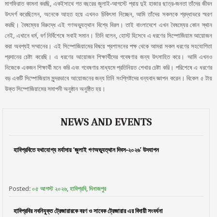
মাগফিরাত কামনা করছি, একইসাথে গত বছরের জুলাই-আগস্টে প্রায় দুই হাজার ছাত্র-জনতা তাঁদের জীবন
উৎসর্গ করেছিলেন, অনেকে আহত হয়ে এখনও চিকিৎসা নিচ্ছেন, আমি তাঁদের সকলকে শ্রদ্ধাভরে স্মরণ
করছি। বৈষম্যের বিরুদ্ধে এই গণঅভ্যুত্থান বিশ্বে বিরল। তাই বাংলাদেশে এখন বৈষম্যের কোন স্থান
নেই, এখানে ধর্ম, বর্ণ নির্বিশেষে সবাই সমান। তিনি বলেন, হোস্ট হিসেবে এ ধরণের সিম্পোজিয়াম আয়োজন
করা অবশ্যই সম্মানের। এই সিম্পোজিয়ামের বিষয়ে প্রশাসনের পক্ষ থেকে আমরা সকল ধরণের সহযোগিতা
প্রদানের চেষ্টা করেছি। এ ধরণের আয়োজন শিক্ষার্থীদের গবেষণার জন্য উৎসাহিত করে। আমি এখনও
নিজেকে একজন শিক্ষার্থী মনে করি এবং গবেষণার মাধ্যমে প্রতিনিয়ত শেখার চেষ্টা করি। পরিশেষে এ ধরণের
বড় একটি সিম্পোজিয়াম সুন্দরভাবে আয়োজনের জন্য তিনি সংশ্লিষ্টদের ধন্যবাদ জ্ঞাপন করেন। বিকেল ৫ টায়
উক্ত সিম্পোজিয়ামের সমাপনী অনুষ্ঠান অনুষ্ঠিত হয়।
NEWS AND EVENTS
হাবিপ্রবিতে যথাযোগ্য মর্যাদায় ‘জুলাই গণঅভ্যূত্থান দিবস-২০২৬’ উদযাপন
Posted:
০৫ আগস্ট ২০২৬, হাবিপ্রবি, দিনাজপুর
হাবিপ্রবির নবনিযুক্ত ট্রেজারারকে বরণ ও সাবেক ট্রেজারার এর বিদায়ী সংবর্ধনা