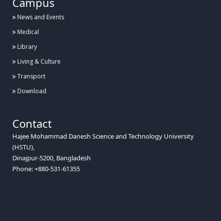
Campus
আন্তঃবিশ্ববিদ্যালয় তায়কোয়ানডো ও কারাতে প্রতিযোগিতা ২০২৬ এ হাবিপ্রবি’র সাফল্য
News and Events
Medical
Library
Posted:
৮ জুলাই, হাবিপ্রবি, দিনাজপুর
Living & Culture
হাবিপ্রবিতে প্রথমবারের মতো আন্তর্জাতিক কংগ্রেস ICBISET-2026 অনুষ্ঠিত
Transport
Download
Posted:
২৯ জুন, হাবিপ্রবি, দিনাজপুর
Contact
Hajee Mohammad Danesh Science and Technology University
হাবিপ্রবিতে তেঁভাগা আন্দোলনের জনক হাজী মোহাম্মদ দানেশ এঁর ৪০তম মৃত্যুবার্ষিকী পালিত
(HSTU),
Dinajpur-5200, Bangladesh
Phone: +880-531-61355
Posted:
২৮ জুন, হাবিপ্রবি, দিনাজপুর
হাবিপ্রবিতে জিয়াউর রহমান ফাউন্ডেশন কর্তৃক মাসব্যাপী বৃক্ষ রোপন কর্মসূচীর উদ্বোধন