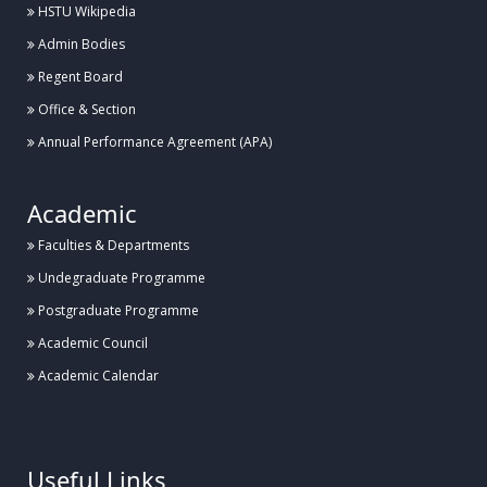
HSTU Wikipedia
Admin Bodies
হাবিপ্রবিতে বিজয় ২৪ হল ফুটবল টুর্নামেন্টের উদ্বোধন
Regent Board
Office & Section
Posted:
২৭ জুলাই, হাবিপ্রবি, দিনাজপুর
Annual Performance Agreement (APA)
হাবিপ্রবির বিদেশী শিক্ষার্থীদের সাথে ভাইস-চ্যান্সেলর মহোদয়ের মতবিনিময় সভা অনুষ্ঠিত
Academic
Faculties & Departments
Posted:
২৭ জুলাই, হাবিপ্রবি, দিনাজপুর
Undegraduate Programme
Postgraduate Programme
হাবিপ্রবিতে ব্যাডমিন্টন কার্নিভাল ১.০ এর উদ্বোধন
Academic Council
Academic Calendar
Posted:
২৬ জুলাই, হাবিপ্রবি, দিনাজপুর
.
হাবিপ্রবিতে ঔষধ পরিচিতি বিষয়ক সেমিনার অনুষ্ঠিত
Useful Links