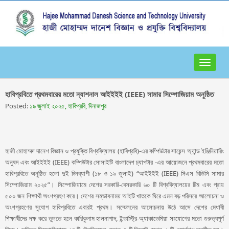
Toggle
navigat
হাবিপ্রবিতে প্রথমবারের মতো ন্যাশনাল আইইইই (IEEE) সামার সিম্পোজিয়াম অনুষ্ঠিত
Posted:
১৯ জুলাই ২০২৫, হাবিপ্রবি, দিনাজপুর
হাজী মোহাম্মদ দানেশ বিজ্ঞান ও প্রযুক্তি বিশ্ববিদ্যালয় (হাবিপ্রবি)-এর কম্পিউটার সায়েন্স অ্যান্ড ইঞ্জিনিয়ারিং
অনুষদ এবং আইইইই (IEEE) কম্পিউটার সোসাইটি বাংলাদেশ চ্যাপটার -এর আয়োজনে প্রথমবারের মতো
হাবিপ্রবিতে অনুষ্ঠিত হলো দুই দিনব্যাপী (১৮ ও ১৯ জুলাই) “আইইইই (IEEE) সিএস বিডিসি সামার
সিম্পোজিয়াম ২০২৫”। সিম্পোজিয়ামে দেশের সরকারি-বেসরকারি ৬০ টি বিশ্ববিদ্যালয়ের টিম এবং প্রায়
৫০০ জন শিক্ষার্থী অংশগ্রহণ করে। দেশের সম্ভাবনাময় আইটি খাতকে ঘিরে এমন বড় পরিসরে আলোচনা ও
অংশগ্রহণের সুযোগ হাবিপ্রবিতে এবারই প্রথম। সম্মেলনের আলোচনায় উঠে আসে দেশের মেধাবী
শিক্ষার্থীদের দক্ষ করে তুলতে হলে কারিকুলাম হালনাগাদ, ইন্ডাস্ট্রি-অ্যাকাডেমিয়া সংযোগের মতো গুরুত্বপূর্ণ