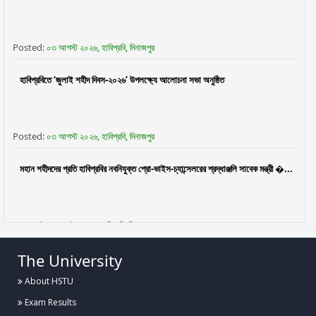
Posted:
০৩ আগস্ট ২০২৬, হাবিপ্রবি, দিনাজপুর
হাবিপ্রবিতে ‘জুলাই শহীদ দিবস-২০২৬’ উপলক্ষ্যে আলোচনা সভা অনুষ্ঠিত
Posted:
০৩ আগস্ট ২০২৬, হাবিপ্রবি, দিনাজপুর
মহান শহীদদের প্রতি হাবিপ্রবির নবনিযুক্ত প্রো-ভাইস-চ্যান্সেলরের শ্রদ্ধাঞ্জলি সাবেক মন্ত্রী �...
Posted:
৩০ জুলাই ২০২৬, হাবিপ্রবি, দিনাজপুর
The University
ফুলেল শুভেচ্ছায় নবনিযুক্ত প্রো-ভাইস-চ্যান্সেলর প্রফেসর ড. মো. নওশের ওয়ানকে বরণ করলেন
হাবিপ্রব...
About HSTU
Exam Results
Posted:
২৯ জুলাই, হাবিপ্রবি, দিনাজপুর