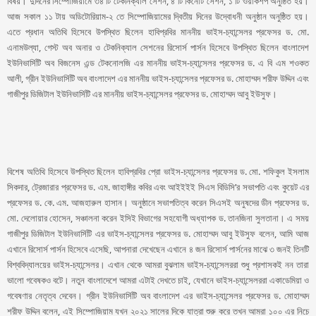
বিষয়। দুদিনের সিম্পোজিয়ামে ৩৪ টি টেকনিক্যাল সেশন, ৪ টি কিনোট সেশন, ১ টি ওয়ার্কশপ অনুষ্ঠিত হয়।
আজ সকাল ১১ টায় অডিটোরিয়াম-২ তে সিম্পোজিয়ামের দ্বিতীয় দিনের উদ্বোধনী অনুষ্ঠান অনুষ্ঠিত হয়।
এতে প্রধান অতিথি হিসেবে উপস্থিত ছিলেন হাবিপ্রবির মাননীয় ভাইস-চ্যান্সেলর প্রফেসর ড. মো.
এনামউল্যা, গেস্ট অব অনার ও টেকনিক্যাল সেশনের রিসোর্স পার্সন হিসেবে উপস্থিত ছিলেন বাংলাদেশ
ইউনিভার্সিটি অব বিজনেস এন্ড টেকনোলজি এর মাননীয় ভাইস-চ্যান্সেলর প্রফেসর ড. এ বি এম শওকত
আলী, গ্রীন ইউনিভার্সিটি অব বাংলাদেশ এর মাননীয় ভাইস-চ্যান্সেলর প্রফেসর ড. মোহাম্মদ শরীফ উদ্দিন এবং
গাজীপুর ডিজিটাল ইউনিভার্সিটি এর মাননীয় ভাইস-চ্যান্সেলর প্রফেসর ড. মোহাম্মদ আবু ইউসুফ।
বিশেষ অতিথি হিসেবে উপস্থিত ছিলেন হাবিপ্রবির প্রো ভাইস-চ্যান্সেলর প্রফেসর ড. মো. শফিকুল ইসলাম
সিকদার, ট্রেজারার প্রফেসর ড. এম. জাহাঙ্গীর কবির এবং আইইইই সিএস বিডিসি’র সভাপতি এবং কুয়েট এর
প্রফেসর ড. কে. এম. আজহারুল হাসান। অনুষ্ঠানে সভাপতিত্ব করেন সিএসই অনুষদের ডীন প্রফেসর ড.
মো. দেলোয়ার হোসেন, সঞ্চালনা করেন ইসিই বিভাগের সহযোগী অধ্যাপক ড. তানজিনা সুলতানা। এ সময়
গাজীপুর ডিজিটাল ইউনিভার্সিটি এর ভাইস-চ্যান্সেলর প্রফেসর ড. মোহাম্মদ আবু ইউসুফ বলেন, আমি আজ
এখানে রিসোর্স পার্সন হিসেবে এসেছি, আপনারা দেখেছেন এখানে ৪ জন রিসোর্স পার্সনের মাঝে ৩ জনই তিনটি
বিশ্ববিদ্যালয়ের ভাইস-চ্যান্সেলর। এখান থেকে আমরা বুঝলাম ভাইস-চ্যান্সেলররা শুধু প্রশাসকই নন তারা
ভালো গবেষকও বটে। নতুন বাংলাদেশে আমরা এটাই দেখতে চাই, যেখানে ভাইস-চ্যান্সেলররা একাডেমিয়া ও
গবেষণার নেতৃত্ব দেবেন। গ্রীন ইউনিভার্সিটি অব বাংলাদেশ এর ভাইস-চ্যান্সেলর প্রফেসর ড. মোহাম্মদ
শরীফ উদ্দিন বলেন, এই সিম্পোজিয়াম যখন ২০২১ সালের দিকে যাত্রা শুরু করে তখন আমরা ১০০ এর নিচে