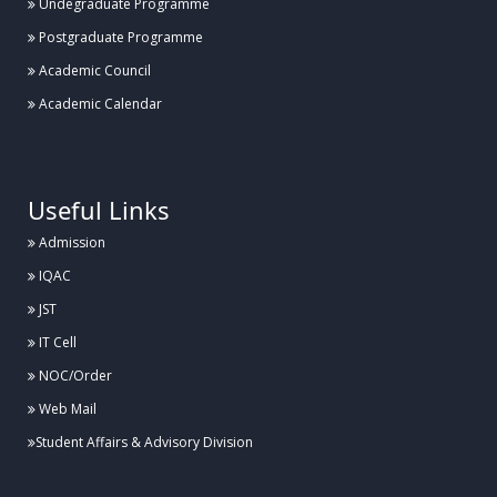
Undegraduate Programme
Postgraduate Programme
হাবিপ্রবিতে ব্যাডমিন্টন কার্নিভাল ১.০ এর উদ্বোধন
Academic Council
Academic Calendar
Posted:
২৬ জুলাই, হাবিপ্রবি, দিনাজপুর
.
হাবিপ্রবিতে ঔষধ পরিচিতি বিষয়ক সেমিনার অনুষ্ঠিত
Useful Links
Admission
Posted:
IQAC
২৬ জুলাই, হাবিপ্রবি, দিনাজপুর
JST
হাবিপ্রবিতে বার্ষিক গবেষণা পর্যালোচনা কর্মশালার উদ্বোধন
IT Cell
NOC/Order
Web Mail
Posted:
২৬ জুলাই, হাবিপ্রবি, দিনাজপুর
Student Affairs & Advisory Division
হাবিপ্রবিতে যথাযোগ্য মর্যাদায় “জুলাই শহীদ দিবস-২০২৬” পালিত