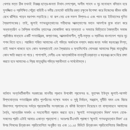
খেলায় মত্ত ঠিক তখনই নিরস্ত্র ছাত্র-জনতা নিখাদ দেশপ্রেম, অসীম সাহস ও দৃঢ় মনোবলে বলিয়ান হয়ে
সুসজ্জিত ও প্রশিক্ষিত পেটুয়া বাহিনী ও দলীয় হেলমেট বাহিনীর রক্ত চক্ষুকে উপেক্ষা করে নিজেদের জীবন বাজি
রেখে ঝাঁপিয়ে পড়েন মরণপন লড়াইয়ে। যা রূপ নেয় এক সফল বিপ্লব-এ এবং পতন হয় ইতিহাসের ঘৃণিত
স্বৈরশাসকের। তাই, জুলাই গণঅভ্যুত্থানের শহীদদের আত্মত্যাগের মহান আদর্শকে বুকে ধারণ করে
অভ্যন্তরিণ ও বৈশ্বিক নানাবিধ চ্যালেঞ্জ মোকাবিলা করে ন্যয্যতা ও সমতার ভিত্তিতে বৈষম্যহীন সমাজ
প্রতিষ্ঠার মাধ্যমে একটি গণতান্ত্রিক, কল্যাণকর, আত্মমর্যাদাশীল, সুখী-সমৃদ্ধ ও স্বর্নিভর বাংলাদেশ গড়ার দৃঢ়
শপথ নিতে হবে। পরাজিত শক্তি আমাদের এই পবিত্র অর্জনকে নস্যাৎ করার জন্য সর্বদা ষড়যন্ত্রে লিপ্ত,
তাই সজাগ থাকতে হবে কোন অবস্থাতেই যেন স্বৈরাচার ও ফ্যাসিস্টের দোসররা আমাদের প্রিয় মাতৃভূমির
কোন ক্ষতি করতে না পারে। পাশাপাশি, দেশীয় এবং আন্তর্জাতিক নানামুখী চক্রান্ত ও ষড়যন্ত্র রুখে দিয়ে রক্ষা
করতে হবে আমাদের এ প্রিয় মাতৃভূমির পবিত্র স্বাধীনতা ও সার্বভৌমত্ব।
বর্তমান অর্ন্তবর্তীকালীন সরকারের মাননীয় প্রধান উপদেষ্টা প্রফেসর ড. মুহাম্মদ ইউনূস জুলাই-আগস্ট
বিপ্লবোত্তর গণতান্ত্রিক রাষ্ট্র পুনর্গঠনের লক্ষ্যে অবাধ ও সুষ্ঠু নির্বাচন, সন্ত্রাস, দূর্নীতি দমন এবং বিচার
বিভাগসহ প্রশাসনের সর্বত্র প্রয়োজনীয় সংস্কারের যে বলিষ্ঠ উদ্যোগ নিয়েছেন তা বাস্তবায়নে আমাদের
ধৈর্য্য, আন্তরিক সমর্থন ও সহযোগীতা প্রদান করতে হবে। ‘জুলাই গণঅভ্যূত্থান দিবস’ সফল হোক-
সকলের প্রতি এটাই আমার একান্ত প্রত্যাশা। অতঃপর টিএসসি প্রাঙ্গণে ‘জুলাই গণঅভ্যুত্থান দিবস’ এর
উপর শিশুদের চিত্রাংকন প্রতিযোগিতা অনুষ্ঠিত হয় এবং ১১.২৫ মিনিটে চিত্রাংকন প্রতিযোগিতায় বিজয়ীদের