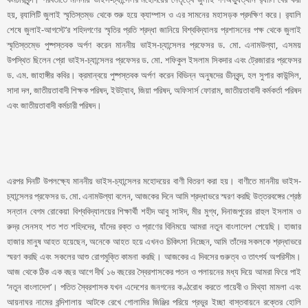
হয়, র‌্যালিটি জুলাই স্মৃতিস্তম্ভ থেকে শুরু হয়ে ক্যাম্পাস ও এর সামনের মহাসড়ক প্রদক্ষিণ করে। র‌্যালি
শেষে জুলাই-আগস্টে’র শহিদগণের স্মৃতির প্রতি শ্রদ্ধা জানিয়ে বিশ্ববিদ্যালয় প্রশাসনের পক্ষ থেকে জুলাই
স্মৃতিস্তম্ভে পুষ্পস্তবক অর্পণ করেন মাননীয় ভাইস-চ্যান্সেলর প্রফেসর ড. মো. এনামউল্যা, এসময়
উপস্থিত ছিলেন প্রো ভাইস-চ্যান্সেলর প্রফেসর ড. মো. শফিকুল ইসলাম সিকদার এবং ট্রেজারার প্রফেসর
ড. এম. জাহাঙ্গীর কবির। ক্রমান্বয়ে পুষ্পস্তবক অর্পণ করেন বিভিন্ন অনুষদের ডীনবৃন্দ, হল সুপার কাউন্সিল,
সাদা দল, জাতীয়তাবাদী শিক্ষক পরিষদ, ইউট্যাব, জিয়া পরিষদ, অফিসার্স ফোরাম, জাতীয়তাবাদী কর্মকর্তা পরিষদ
এবং জাতীয়তাবাদী কর্মচারী পরিষদ।
এরপর দিনটি উপলক্ষ্যে মাননীয় ভাইস-চ্যান্সেলর মহোদয়ের বাণী বিতরণ করা হয়। বাণীতে মাননীয় ভাইস-
চ্যান্সেলর প্রফেসর ড. মো. এনামউল্যা বলেন, আজকের দিনে আমি শ্রদ্ধাভরে স্মরণ করছি উত্তরবঙ্গের শ্রেষ্ঠ
সন্তান বেগম রোকেয়া বিশ্ববিদ্যালয়ের শিক্ষার্থী শহীদ আবু সাঈদ, মীর মুগ্ধ, দিনাজপুরের রাহুল ইসলাম ও
রুদ্র সেনসহ শত শত শহিদদের, যাঁদের রক্ত ও প্রাণের বিনিময়ে আমরা নতুন বাংলাদেশ পেয়েছি। হাজার
হাজার মানুষ আহত হয়েছেন, অনেকে আহত হয়ে এখনও চিকিৎসা নিচ্ছেন, আমি তাঁদের সকলকে শ্রদ্ধাভরে
স্মরণ করছি এবং সকলের আশু রোগমুক্তি কামনা করছি। আজকের এ দিবসের গুরুত্ব ও তাৎপর্য অপরিসীম।
আজ থেকে ঠিক এক বছর আগে দীর্ঘ ১৬ বছরের স্বৈরশাসকের পতন ও পলায়নের মধ্য দিয়ে আমরা ফিরে পাই
‘নতুন বাংলাদেশ’। পতিত স্বৈরশাসক যখন এদেশের জনগনের কণ্ঠরোধ করতে গায়েবী ও মিথ্যা মামলা এবং
আয়নাঘর নামের বন্দিশালায় আটকে রেখে গোলামির জিঞ্জির পরিয়ে প্রভুর ইচ্ছা বাস্তবায়নে রক্তের হোলি