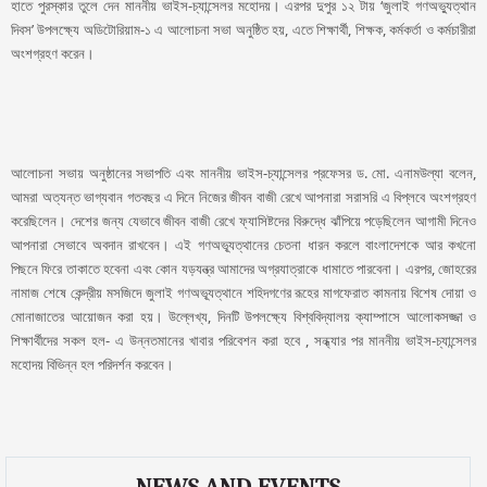
হাতে পুরস্কার তুলে দেন মাননীয় ভাইস-চ্যান্সেলর মহোদয়। এরপর দুপুর ১২ টায় ‘জুলাই গণঅভ্যুত্থান
দিবস’ উপলক্ষ্যে অডিটোরিয়াম-১ এ আলোচনা সভা অনুষ্ঠিত হয়, এতে শিক্ষার্থী, শিক্ষক, কর্মকর্তা ও কর্মচারীরা
অংশগ্রহণ করেন।
আলোচনা সভায় অনুষ্ঠানের সভাপতি এবং মাননীয় ভাইস-চ্যান্সেলর প্রফেসর ড. মো. এনামউল্যা বলেন,
আমরা অত্যন্ত ভাগ্যবান গতবছর এ দিনে নিজের জীবন বাজী রেখে আপনারা সরাসরি এ বিপ্লবে অংশগ্রহণ
করেছিলেন। দেশের জন্য যেভাবে জীবন বাজী রেখে ফ্যাসিষ্টদের বিরুদ্ধে ঝাঁপিয়ে পড়েছিলেন আগামী দিনেও
আপনারা সেভাবে অবদান রাখবেন। এই গণঅভ্যূত্থানের চেতনা ধারন করলে বাংলাদেশকে আর কখনো
পিছনে ফিরে তাকাতে হবেনা এবং কোন যড়যন্ত্র আমাদের অগ্রযাত্রাকে ধামাতে পারবেনা। এরপর, জোহরের
নামাজ শেষে কেন্দ্রীয় মসজিদে জুলাই গণঅভ্যূত্থানে শহিদগণের রূহের মাগফেরাত কামনায় বিশেষ দোয়া ও
মোনাজাতের আয়োজন করা হয়। উল্লেখ্য, দিনটি উপলক্ষ্যে বিশ্ববিদ্যালয় ক্যাম্পাসে আলোকসজ্জা ও
শিক্ষার্থীদের সকল হল- এ উন্নতমানের খাবার পরিবেশন করা হবে , সন্ধ্যার পর মাননীয় ভাইস-চ্যান্সেলর
মহোদয় বিভিন্ন হল পরিদর্শন করবেন।