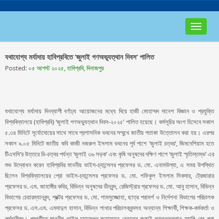
Toggle
navigat
যথাযোগ্য মর্যাদায় হাবিপ্রবিতে ‘জুলাই গণঅভ্যূত্থান দিবস’ পালিত
Posted:
০৫ আগস্ট ২০২৫, হাবিপ্রবি, দিনাজপুর
যথাযোগ্য মর্যাদায় দিনব্যাপী বর্ণাঢ্য আয়োজনের মধ্যে দিয়ে হাজী মোহাম্মদ দানেশ বিজ্ঞান ও প্রযুক্তি
বিশ্ববিদ্যালয়ে (হাবিপ্রবি) ‘জুলাই গণঅভ্যুত্থান দিবস-২০২৫’ পালিত হয়েছে। কর্মসূচির অংশ হিসেবে সকাল
৫.৩৪ মিনিটে সূর্যোদোয়ের সাথে সাথে প্রশাসনিক ভবনের সম্মুখে জাতীয় পতাকা উত্তোলন করা হয়। এরপর
সকাল ৯.০৫ মিনিটে জাতীয় কবি কাজী নজরুল ইসলাম ভবনের পূর্ব পাশে ‘জুলাই চত্বর’, জিমনেশিয়াম হতে
টিএসসি’র উত্তরে ডি-চত্বর পর্যন্ত ‘জুলাই ৩৬ সড়ক’ এবং কৃষি অনুষদের দক্ষিণ পাশে ‘জুলাই স্মৃতিস্তম্ভ’ এর
শুভ উদ্বোধন করেন হাবিপ্রবির মাননীয় ভাইস-চ্যান্সেলর প্রফেসর ড. মো. এনামউল্যা, এ সময় উপস্থিত
ছিলেন বিশ্ববিদ্যালয়ের প্রো ভাইস-চ্যান্সেলর প্রফেসর ড. মো. শফিকুল ইসলাম সিকদার, ট্রেজারার
প্রফেসর ড. এম. জাহাঙ্গীর কবির, বিভিন্ন অনুষদের ডীনবৃন্দ, রেজিস্ট্রার প্রফেসর ড. মো. আবু হাসান, বিভিন্ন
বিভাগের চেয়ারম্যানবৃন্দ, প্রক্টর প্রফেসর ড. মো. শামসুজ্জোহা, ছাত্র পরামর্শ ও নির্দেশনা বিভাগের পরিচালক
প্রফেসর ড. এস.এম. এমদাদুল হাসান, বিভিন্ন শাখার পরিচালকবৃন্দসহ অন্যান্য শিক্ষার্থী, শিক্ষক-কর্মকর্তা ও
কর্মচারীবৃন্দ। পরবর্তীতে মাননীয় ভাইস-চ্যান্সেলর মহোদয়ের নেতৃত্বে জুলাই গণঅভ্যুত্থান র‌্যালি বের করা