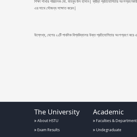
শিক্ষা শাখার পরিচালক মো. মাহবুব উল হাসান| ক্রীড়া প্রতিযোগিতায় অংশগ্রহণকারী শ
এর সাথে সৌজন্য সাক্ষাত করেন|
উল্লেখ্য, দেশের ২২টি পাবলিক বিশ্ববিদ্যালয় উক্ত প্রতিযোগিতায় অংশগ্রহণ করে এব
The University
Academic
About HSTU
Faculties & Department
Exam Results
Undegraduate