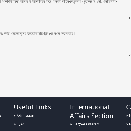
িক্ষার্থীরা অদ্য রবিবার বিশ্ববিদ্যালয়ে ফিরে মাননীয় ভাইস-চ্যান্সেলর প্রফেসর ড. মো. এনামউল্যা-
P
ং দলীয় পারফরমেন্সের ভিত্তিতে হাবিপ্রবি ৫ম স্থান অর্জন করে।
P
P
Useful Links
International
C
Affairs Section
s
Admission
N
IQAC
Degree Offered
M
P