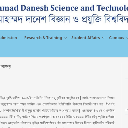
Admission
Research & Training
Student Affairs
Campus
র সাফল্য
রীড়া প্রতিয়োগিতা-২০২৬ ইসলামী বিশ^বিদ্যালয়, কুষ্টিয়ায় অনুষ্ঠিত হয়| হাজী মোহাম্মদ দানেশ বিজ্ঞান
ার্থী আব্দুল্লাহ আল মামুন আসিফ এবং মেকানিক্যাল ইঞ্জিনিয়ারিং বিভাগের শিক্ষার্থী নবাব রায়, সিএসই
P
২০২৫ শিক্ষাবর্ষের শিক্ষার্থী মামুনুর রহমান প্রতিযোগীতায় অংশগ্রহণ করেন| এর মধ্যে ৪-৬ মে এথলেটিক্স
ং ১০০০০ মিটার দৌড় প্রতিযোগিতায় অংশগ্রহণ করে ১৫০০ মিটার ও ৫০০০ মিটার দৌড় প্রতিযোগিতায়
ত আন্তঃবিশ^বিদ্যালয় ক্রীড়া প্রতিযোগিতায় টিম ম্যানেজার হিসেবে ছিলেন হাবিপ্রবি’র শরীরচর্চা