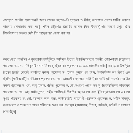
এছাড়াও মাননীয় প্রধানমন্ত্রী জনাব তারেক রহমান-এঁর সুস্থতা ও দীর্ঘায়ু কামনাসহ দেশের সার্বিক কল্যাণ
কামনায় মোনাজাত করা হয়| শহীদ রাষ্ট্রপতি জিয়াউর রহমান (বীর উত্তম)-এঁর স্মরণে দুপুর ২টায়
বিশ্ববিদ্যালয় চত্ত্বরে দেশি নিম গাছের চারা রোপন করা হয়|
উক্ত দোয়া মাহফিল ও বৃক্ষরোপণ কর্মসূচীতে উপস্থিত ছিলেন বিশ্ববিদ্যালয়ের মাননীয় প্রো-ভাইস চ্যান্সেলর
প্রফেসর ড. মো. শফিকুল ইসলাম সিকদার, ট্রেজারার প্রফেসর ড. এম. জাহাঙ্গীর কবির| এছাড়াও উপস্থিত
ছিলেন রিজেন্ট বোর্ডের সম্মানিত সদস্য প্রফেসর ড. হাসান ফুয়াদ এল তাজ, ইনস্টিটিউট অব রিসার্চ এন্ড
ট্রেনিং (আইআরটি)’র পরিচালক প্রফেসর ড. মো. আলমগীর হোসেন, রেজিস্ট্রার ও রিজেন্ট বোর্ডের সম্মানিত
সদস্য প্রফেসর ড. মো. আবু হাসান, প্রক্টর প্রফেসর ড. মো. নওশের ওয়ান, হল সুপার কাউন্সিলের আহবায়ক
প্রফেসর ড. মো. আবু সাঈদ মন্ডল, শহীদ প্রেসিডেন্ট জিয়াউর রহমান হল এবং ইন্টারন্যাশনাল হল-এর হল
সুপার প্রফেসর ড. মো. আদনান আল বাচ্চু, আইআরটি’র সহযোগী পরিচালক প্রফেসর ড. শরীফ মাহমুদ,
জনসংযোগ ও প্রকাশনা শাখার পরিচালক জনাব মো. খাদেমুল ইসলামসহ শিক্ষক, কর্মকর্তা, কর্মচারী ও সাধারণ
শিক্ষার্থীবৃন্দ|