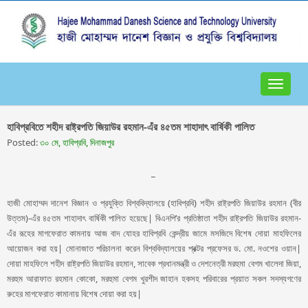
Toggle
navigat
হাবিপ্রবিতে শহীদ রাষ্ট্রপতি জিয়াউর রহমান-এঁর ৪৫তম শাহাদাৎ বার্ষিকী পালিত
Posted:
৩০ মে, হাবিপ্রবি, দিনাজপুর
_
হাজী মোহাম্মদ দানেশ বিজ্ঞান ও প্রযুক্তি বিশ্ববিদ্যালয়ে (হাবিপ্রবি) শহীদ রাষ্ট্রপতি জিয়াউর রহমান (বীর
উত্তম)-এঁর ৪৫তম শাহাদাৎ বার্ষিকী পালিত হয়েছে| বিএনপি’র প্রতিষ্ঠাতা শহীদ রাষ্ট্রপতি জিয়াউর রহমান-
এঁর রূহের মাগফেরাত কামনায় আজ বাদ যোহর হাবিপ্রবি কেন্দ্রীয় জামে মসজিদে বিশেষ দোয়া মাহফিলের
আয়োজন করা হয়| মোনাজাত পরিচালনা করেন বিশ্ববিদ্যালয়ের প্রক্টর প্রফেসর ড. মো. নওশের ওয়ান|
দোয়া মাহফিলে শহীদ রাষ্ট্রপতি জিয়াউর রহমান, সাবেক প্রধানমন্ত্রী ও দেশনেত্রী মরহুমা বেগম খালেদা জিয়া,
মরহুম আরাফাত রহমান কোকো, মরহুমা বেগম খুরশীদ জাহান হকসহ পরিবারের প্রয়াত সকল সদস্যগণের
রুহের মাগফেরাত কামানায় বিশেষ দোয়া করা হয়|