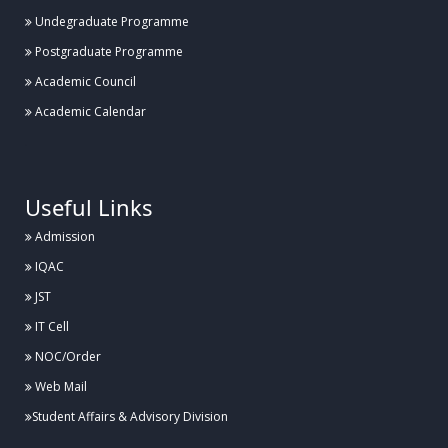
Posted:
২৭ জুলাই, হাবিপ্রবি, দিনাজপুর
Undegraduate Programme
Postgraduate Programme
হাবিপ্রবিতে ব্যাডমিন্টন কার্নিভাল ১.০ এর উদ্বোধন
Academic Council
Academic Calendar
Posted:
২৬ জুলাই, হাবিপ্রবি, দিনাজপুর
.
হাবিপ্রবিতে ঔষধ পরিচিতি বিষয়ক সেমিনার অনুষ্ঠিত
Useful Links
Admission
Posted:
IQAC
২৬ জুলাই, হাবিপ্রবি, দিনাজপুর
JST
হাবিপ্রবিতে বার্ষিক গবেষণা পর্যালোচনা কর্মশালার উদ্বোধন
IT Cell
NOC/Order
Web Mail
Posted:
২৬ জুলাই, হাবিপ্রবি, দিনাজপুর
Student Affairs & Advisory Division
হাবিপ্রবিতে যথাযোগ্য মর্যাদায় “জুলাই শহীদ দিবস-২০২৬” পালিত