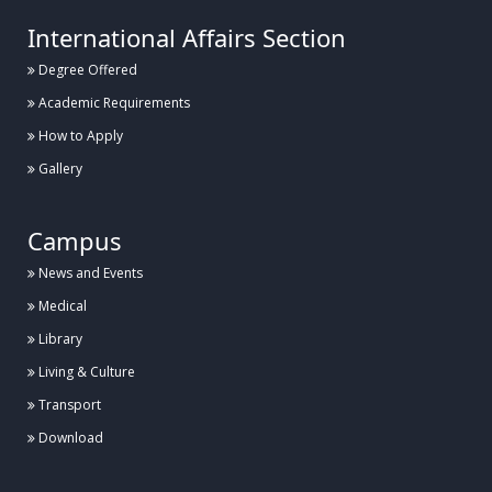
International Affairs Section
Degree Offered
Posted:
১৬ জুলাই, হাবিপ্রবি, দিনাজপুর
Academic Requirements
হাবিপ্রবি'র শহীদ রাষ্ট্রপতি জিয়াউর রহমানের হলের সংস্কার কাজের উদ্বোধন
How to Apply
Gallery
Posted:
১২ জুলাই, হাবিপ্রবি, দিনাজপুর
Campus
আন্তঃবিশ্ববিদ্যালয় তায়কোয়ানডো ও কারাতে প্রতিযোগিতা ২০২৬ এ হাবিপ্রবি’র সাফল্য
News and Events
Medical
Library
Posted:
৮ জুলাই, হাবিপ্রবি, দিনাজপুর
Living & Culture
হাবিপ্রবিতে প্রথমবারের মতো আন্তর্জাতিক কংগ্রেস ICBISET-2026 অনুষ্ঠিত
Transport
Download