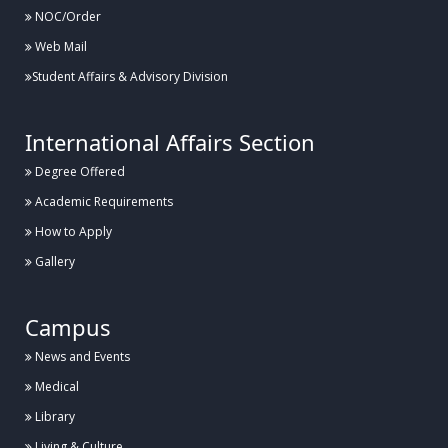
NOC/Order
Web Mail
Posted:
২৬ জুলাই, হাবিপ্রবি, দিনাজপুর
Student Affairs & Advisory Division
হাবিপ্রবিতে যথাযোগ্য মর্যাদায় “জুলাই শহীদ দিবস-২০২৬” পালিত
International Affairs Section
Degree Offered
Posted:
১৬ জুলাই, হাবিপ্রবি, দিনাজপুর
Academic Requirements
হাবিপ্রবি'র শহীদ রাষ্ট্রপতি জিয়াউর রহমানের হলের সংস্কার কাজের উদ্বোধন
How to Apply
Gallery
Posted:
১২ জুলাই, হাবিপ্রবি, দিনাজপুর
Campus
আন্তঃবিশ্ববিদ্যালয় তায়কোয়ানডো ও কারাতে প্রতিযোগিতা ২০২৬ এ হাবিপ্রবি’র সাফল্য
News and Events
Medical
Library
Posted:
৮ জুলাই, হাবিপ্রবি, দিনাজপুর
Living & Culture