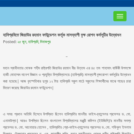
Toggle
navigat
হাবিপ্রবিতে জিয়াউর রহমান ফাউন্ডেশন কর্তৃক মাসব্যাপী বৃক্ষ রোপন কর্মসূচীর উদ্বোধন
Posted:
২৫ জুন, হাবিপ্রবি, দিনাজপুর
_
মহান স্বাধীনতার ঘোষক শহীদ রাষ্ট্রপতি জিয়াউর রহমান বীর উত্তম এর ৪৫ তম শাহাদাৎ বার্ষিকী উপলক্ষে
হাজী মোহাম্মদ দানেশ বিজ্ঞান ও প্রযুক্তি বিশ্ববিদ্যালয়ে (হাবিপ্রবি) মাসব্যাপী বৃক্ষরোপণ কর্মসূচির উদ্বোধন
করা হয়েছে| আজ বৃহস্পতিবার দুপুর ১২ টায় হাবিপ্রবি স্কুল মাঠে স্কুলের শিক্ষার্থীদের মাঝে গাছের চারা
বিতরণ করেছে জিয়াউর রহমান ফাউন্ডেশন|
এ সময় প্রধান অতিথি হিসেবে উপস্থিত ছিলেন হাবিপ্রবি’র মাননীয় ভাইস-চ্যান্সেলর প্রফেসর ড. মো.
এনামউল্যা| আরও উপস্থিত ছিলেন বাংলাদেশ বিশ্ববিদ্যালয় মঞ্জুরী কমিশন (ইউজিসি)’র মাননীয় সদস্য
প্রফেসর ড. মো. আনোয়ার হোসেন , হাবিপ্রবি’র প্রো-ভাইস-চ্যান্সেলর প্রফেসর ড. মো. শফিকুল ইসলাম
সিকদার, ট্রেজারার প্রফেসর ড. এম. জাহাঙ্গীর কবির, মহান স্বাধীনতার ঘোষক শহীদ রাষ্ট্রপতি জিয়াউর