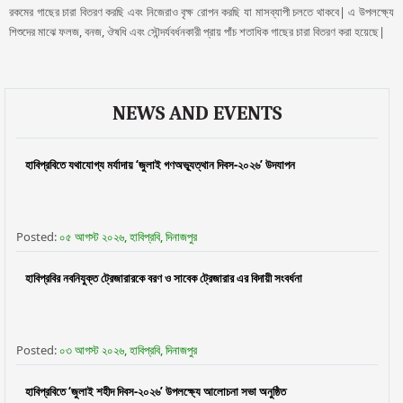
রকমের গাছের চারা বিতরণ করছি এবং নিজেরাও বৃক্ষ রোপন করছি যা মাসব্যাপী চলতে থাকবে| এ উপলক্ষ্যে
শিশুদের মাঝে ফলজ, বনজ, ঔষধি এবং সৌন্দর্যবর্ধনকারী প্রায় পাঁচ শতাধিক গাছের চারা বিতরণ করা হয়েছে|
NEWS AND EVENTS
হাবিপ্রবিতে যথাযোগ্য মর্যাদায় ‘জুলাই গণঅভ্যূত্থান দিবস-২০২৬’ উদযাপন
Posted:
০৫ আগস্ট ২০২৬, হাবিপ্রবি, দিনাজপুর
হাবিপ্রবির নবনিযুক্ত ট্রেজারারকে বরণ ও সাবেক ট্রেজারার এর বিদায়ী সংবর্ধনা
Posted:
০৩ আগস্ট ২০২৬, হাবিপ্রবি, দিনাজপুর
হাবিপ্রবিতে ‘জুলাই শহীদ দিবস-২০২৬’ উপলক্ষ্যে আলোচনা সভা অনুষ্ঠিত