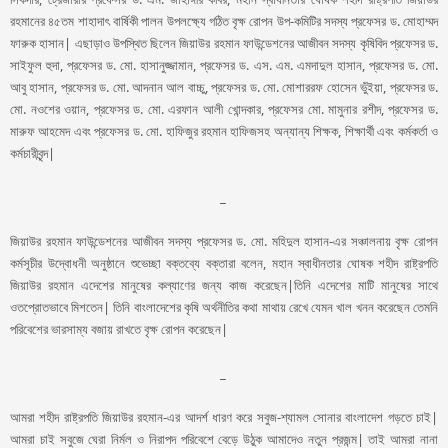
রহমানের ৪৫তম শাহাদাৎ বার্ষিকী পালন উপলক্ষ্যে গঠিত বৃক্ষ রোপন উপ-কমিটির সদস্য প্রফেসর ড. মোহাম্মদ
ফারুক হাসান| এছাড়াও উপস্থিত ছিলেন জিয়াউর রহমান ফাউন্ডেশনের আজীবন সদস্য কৃষিবিদ প্রফেসর ড.
সাইফুল হুদা, প্রফেসর ড. মো. হাসানুজ্জামান, প্রফেসর ড. এস. এম. এমদাদুল হাসান, প্রফেসর ড. মো.
আবু হাসান, প্রফেসর ড. মো. আদনান আল বাচ্চু, প্রফেসর ড. মো. মোশাররফ হোসেন ভুঁইয়া, প্রফেসর ড.
মো. নওশের ওয়ান, প্রফেসর ড. মো. এরফান আলী খোন্দকার, প্রফেসর মো. মামুনার রশীদ, প্রফেসর ড.
মারুফ আহমেদ এবং প্রফেসর ড. মো. হাফিজুর রহমান হাফিজসহ অন্যান্য শিক্ষক, শিক্ষার্থী এবং কর্মকর্তা ও
কর্মচারীবৃন্দ|
_
জিয়াউর রহমান ফাউন্ডেশনের আজীবন সদস্য প্রফেসর ড. মো. মহিদুল হাসান-এর সঞ্চালনায় বৃক্ষ রোপন
কর্মসূচীর উদ্বোধনী অনুষ্ঠানে শুভেচ্ছা বক্তব্যে বক্তারা বলেন, মহান স্বাধীনতার ঘোষক শহীদ রাষ্ট্রপতি
জিয়াউর রহমান এদেশের মানুষের কল্যাণের জন্য কাজ করেছেন|তিনি এদেশের মাটি মানুষের সাথে
ওতপ্রোতভাবে মিশতেন| তিনি বাংলাদেশের কৃষি অর্থনীতির কথা মাথায় রেখে যেমন খাল খনন করেছেন তেমনি
পরিবেশের ভারসাম্য বজায় রাখতে বৃক্ষ রোপন করেছেন|
_
আমরা শহীদ রাষ্ট্রপতি জিয়াউর রহমান-এর আদর্শ ধারণ করে সবুজ-শ্যামল সোনার বাংলাদেশ গড়তে চাই|
আমরা চাই সবুজে ঘেরা নির্মল ও নিরাপদ পরিবেশে বেড়ে উঠুক আমাদেও নতুন প্রজন্ম| তাই আমরা নানা